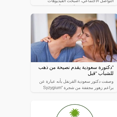
التواصل الاجتماعي، أصبحت الفيديوهات
الطريفة والمضحكة جزءًا لا يتجزأ من حياتنا
اليومية، ومن بين الفيديوهات التي انتشرت
“دكتورة سعودية يقدم نصيحة من ذهب
للشباب “قبل
وصفت دكتور سعودية القرنفل بأنه عبارة عن
براعم زهور مجففة من شجرة “Syzygium
aromaticum وينتمي إلى عائلة النبات المسماة
“yrtaceae”، وهو نبات دائم الخضرة ينمو في