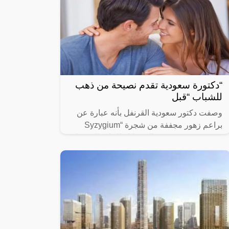
“دكتورة سعودية تقدم نصيحة من ذهب
للشباب “قبل
وصفت دكتور سعودية القرنفل بأنه عبارة عن
براعم زهور مجففة من شجرة “Syzygium
aromaticum وينتمي إلى عائلة النبات المسماة
“yrtaceae”، وهو نبات دائم الخضرة ينمو في