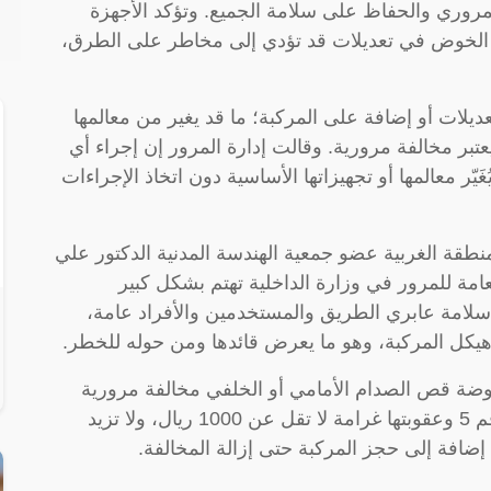
لمروري والحفاظ على سلامة الجميع. وتؤكد الأجهزة
عدم الخوض في تعديلات قد تؤدي إلى مخاطر على الطرق،
عديلات أو إضافة على المركبة؛ ما قد يغير من معالمها
يعتبر مخالفة مرورية. وقالت إدارة المرور إن إجراء أي
يّر معالمها أو تجهيزاتها الأساسية دون اتخاذ الإجراءات
نطقة الغربية عضو جمعية الهندسة المدنية الدكتور علي
عامة للمرور في وزارة الداخلية تهتم بشكل كبير
 سلامة عابري الطريق والمستخدمين والأفراد عامة،
يكل المركبة، وهو ما يعرض قائدها ومن حوله للخطر.
موضة قص الصدام الأمامي أو الخلفي مخالفة مرورية
نصت عليها الفقرة 23 من جدول المخالفات رقم 5 وعقوبتها غرامة لا تقل عن 1000 ريال، ولا تزيد