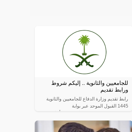
للجامعيين والثانوية .. إليكم شروط
ورابط تقديم
رابط تقديم وزارة الدفاع للجامعيين والثانوية
1445 القبول الموحد عبر بوابة
afca.mod.gov.sa ، في بيان رسمي أعلنت
وزارة الدفاع بالمملكة العربية السعودية متمثلة