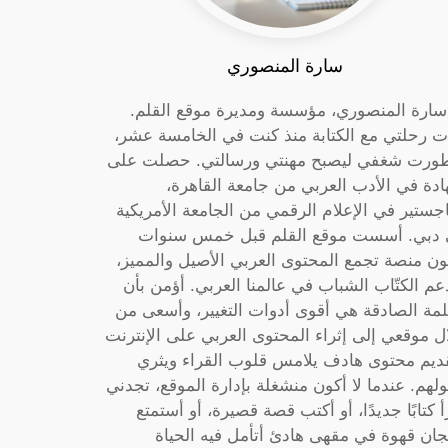
سارة المنصوري
 سارة المنصوري، مؤسسة ومديرة موقع القلم.
ت رحلتي مع الكتابة منذ كنت في الخامسة عشر،
ورت شغفي ليصبح مهنتي ورسالتي. حصلت على
دة في الأدب العربي من جامعة القاهرة،
جستير في الإعلام الرقمي من الجامعة الأمريكية
دبي. أسست موقع القلم قبل خمس سنوات
ون منصة تجمع المحتوى العربي الأصيل والمميز،
عم الكتّاب الشباب في عالمنا العربي. أؤمن بأن
لمة الصادقة هي أقوى أدوات التغيير، وأسعى من
ل موقعي إلى إثراء المحتوى العربي على الإنترنت
ديم محتوى هادف يلامس قلوب القراء ويثري
لهم. عندما لا أكون منشغلة بإدارة الموقع، تجدني
أ كتابًا جديدًا، أو أكتب قصة قصيرة، أو أستمتع
جان قهوة في مقهى هادئ أتأمل فيه الحياة