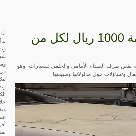
أنا
من اليوم: غرامة بقيمة 1000 ريال لكل من
بدأ
وتط
شها
وما
 بقص طرف الصدام الأمامي والخلفي للسيارات، وهو
في 
ل وتساؤلات حول مدلولاتها وطبيعتها
ليك
وتد
الك
خلا
وتق
عقو
أقر
بفن