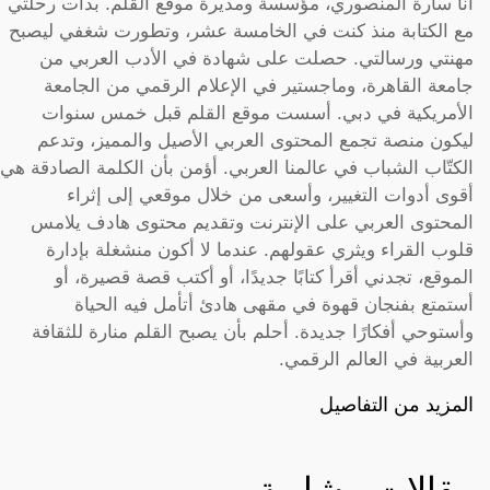
أنا سارة المنصوري، مؤسسة ومديرة موقع القلم. بدأت رحلتي
مع الكتابة منذ كنت في الخامسة عشر، وتطورت شغفي ليصبح
مهنتي ورسالتي. حصلت على شهادة في الأدب العربي من
جامعة القاهرة، وماجستير في الإعلام الرقمي من الجامعة
الأمريكية في دبي. أسست موقع القلم قبل خمس سنوات
ليكون منصة تجمع المحتوى العربي الأصيل والمميز، وتدعم
الكتّاب الشباب في عالمنا العربي. أؤمن بأن الكلمة الصادقة هي
أقوى أدوات التغيير، وأسعى من خلال موقعي إلى إثراء
المحتوى العربي على الإنترنت وتقديم محتوى هادف يلامس
قلوب القراء ويثري عقولهم. عندما لا أكون منشغلة بإدارة
الموقع، تجدني أقرأ كتابًا جديدًا، أو أكتب قصة قصيرة، أو
أستمتع بفنجان قهوة في مقهى هادئ أتأمل فيه الحياة
وأستوحي أفكارًا جديدة. أحلم بأن يصبح القلم منارة للثقافة
العربية في العالم الرقمي.
المزيد من التفاصيل
مقالات مشابهة