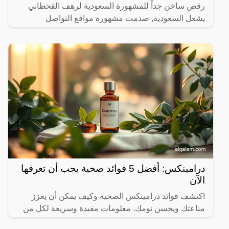
رقص ساخن جداً للمشهورة السعودية لرهف القحطاني
يشعل السعودية, صدمت مشهورة مواقع التواصل
الاجتماعي السعودية، رهف القحطاني، الجمهور بطريقة
رقصها والميكاج الذي
درامينكس: أفضل 5 فوائد صحية يجب أن تعرفها
الآن
اكتشف فوائد درامينكس الصحية وكيف يمكن أن يعزز
مناعتك ويحسن نومك. معلومات مفيدة وسريعة لكل من
يهتم بصحته.