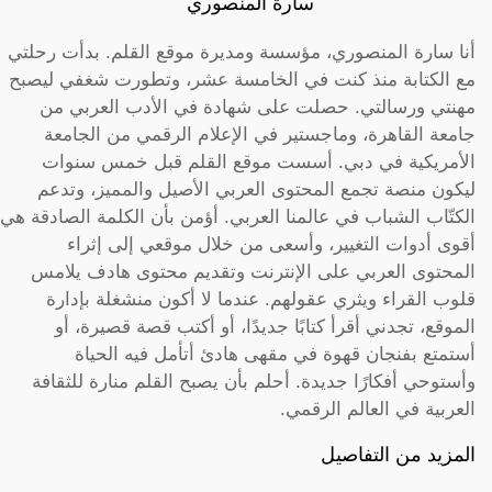
سارة المنصوري
أنا سارة المنصوري، مؤسسة ومديرة موقع القلم. بدأت رحلتي
مع الكتابة منذ كنت في الخامسة عشر، وتطورت شغفي ليصبح
مهنتي ورسالتي. حصلت على شهادة في الأدب العربي من
جامعة القاهرة، وماجستير في الإعلام الرقمي من الجامعة
الأمريكية في دبي. أسست موقع القلم قبل خمس سنوات
ليكون منصة تجمع المحتوى العربي الأصيل والمميز، وتدعم
الكتّاب الشباب في عالمنا العربي. أؤمن بأن الكلمة الصادقة هي
أقوى أدوات التغيير، وأسعى من خلال موقعي إلى إثراء
المحتوى العربي على الإنترنت وتقديم محتوى هادف يلامس
قلوب القراء ويثري عقولهم. عندما لا أكون منشغلة بإدارة
الموقع، تجدني أقرأ كتابًا جديدًا، أو أكتب قصة قصيرة، أو
أستمتع بفنجان قهوة في مقهى هادئ أتأمل فيه الحياة
وأستوحي أفكارًا جديدة. أحلم بأن يصبح القلم منارة للثقافة
العربية في العالم الرقمي.
المزيد من التفاصيل