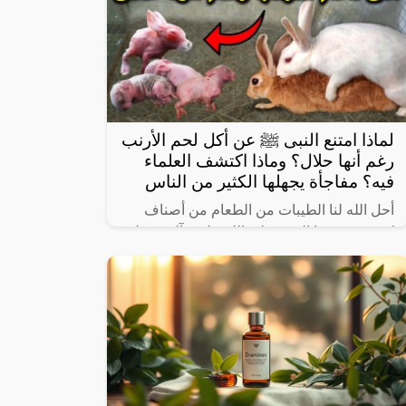
لماذا امتنع النبى ﷺ عن أكل لحم الأرنب
رغم أنها حلال؟ وماذا اكتشف العلماء
فيه؟ مفاجأة يجهلها الكثير من الناس
أحل الله لنا الطيبات من الطعام من أصناف
كثيرة، وعرفنا النبي صلى الله عليه وآله وسـلم
على بعض ما حرم علينا، ولكن يثير البعض من
حين لآخر بعض المعلومات الغير