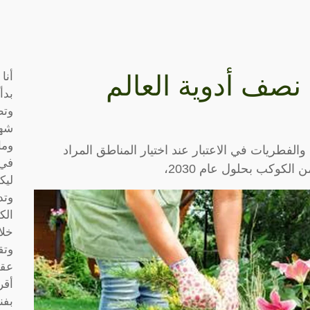
أنا
نصف أدوية العالم
بدأ
وتط
شها
وما
والفطريات في الاعتبار عند اختيار المناطق المراد
في 
ليك
وتد
الك
خلا
وتق
عقو
أقر
بفن