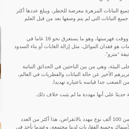
ع النباتات المزهرة معرضة للخطر، ويبلغ عددها أكثر
، في حين يعتقد أن نحو 77% من جميع النباتات التي لم يتم وصفها بعد من قبل العلم
وبعض هذه النباتات تنقرض بين وقت اكتشافها ووقت فهرستها، وهو ما يستغرق نحو 16 عاما في
 هو فقدان الموائل، مثل إزالة الغابات أو بناء السدود
فة “مترو”.
ى البيئة، وهي من بين الباحثين في الحدائق النباتية
قريرهم الأخير عن حالة النباتات والفطريات في العالم،
 من الصعب جدا قياسه باعتباره تهديدا.
 حديثا على أنها مهددة ما لم يثبت خلاف ذلك.
وأضافت الدكتورة براون: “نحن ننظر إلى أكثر من 100 ألف نوع مهدد بالانقراض، هذا أكثر من العدد
لأسماك وجميع الفقاريات لدينا مجتمعة، وعندما نأخذ في