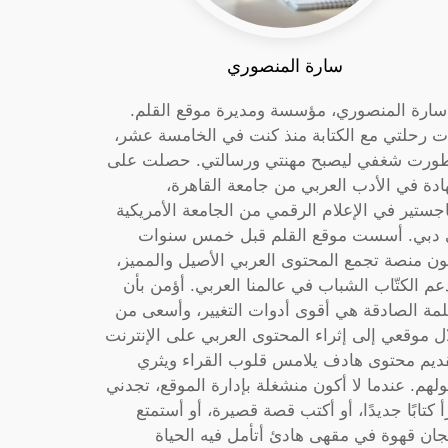
سارة المنصوري
 سارة المنصوري، مؤسسة ومديرة موقع القلم.
ت رحلتي مع الكتابة منذ كنت في الخامسة عشر،
ورت شغفي ليصبح مهنتي ورسالتي. حصلت على
دة في الأدب العربي من جامعة القاهرة،
جستير في الإعلام الرقمي من الجامعة الأمريكية
دبي. أسست موقع القلم قبل خمس سنوات
ون منصة تجمع المحتوى العربي الأصيل والمميز،
عم الكتّاب الشباب في عالمنا العربي. أؤمن بأن
لمة الصادقة هي أقوى أدوات التغيير، وأسعى من
ل موقعي إلى إثراء المحتوى العربي على الإنترنت
ديم محتوى هادف يلامس قلوب القراء ويثري
لهم. عندما لا أكون منشغلة بإدارة الموقع، تجدني
أ كتابًا جديدًا، أو أكتب قصة قصيرة، أو أستمتع
جان قهوة في مقهى هادئ أتأمل فيه الحياة