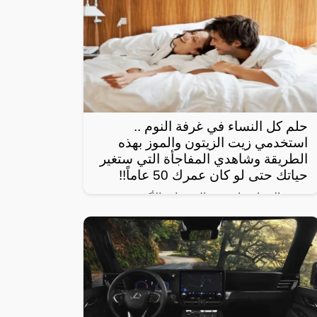
حلم كل النساء في غرفة النوم ..
استخدمي زيت الزيتون والموز بهذه
الطريقة وشاهدي المفاجأة التي ستغير
حياتك حتى لو كان عمرك 50 عاماً!!
تبحث النساء عادة عن الوصفات الأكثر
استخداماً بهدف الحصول على شعر صحي
وناعم، ومن أبرز تلك الوصفات الخاصة بالبشرة
والجسم للحصول على أفضل نتيجة خلال فترة
قصيرة،