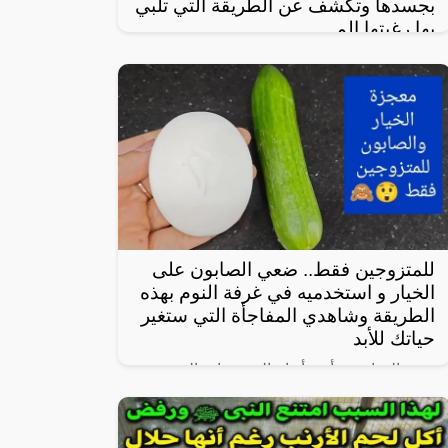
بجسدها وتكشف عن الطريقة التي تلبي
بها رغبتها الم
في واحدة من نوادر النساء العربيات اللاتي
يعشن شهوة مفرطة في الرغبة بالعلاقة
الجنسية، سواءً ضمن علاقة زوجية مشروعة أو
علاقة محرمة مع الرجال، ففي هذا المقال
للمتزوجين فقط.. ضعي الصابون على
الخيار و استخدميه في غرفة النوم بهذه
الطريقة وشاهدي المفاجأة التي ستغير
حياتك للأبد
يعتبر الخيار من أبرز أنواع الخضروات المحببة
لدى الكثيرين، خاصة لأنه شبه خالي من
السعرات وطعمه لذيذ ومنعش، وله فوائد كثيرة
لأنه غني بالفيتامينات والمعادن، كما