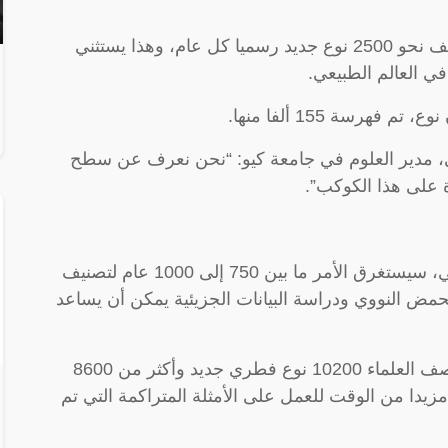
وسوف نحتاج إلى تحديث مستمر حيث يتم وصف نحو 2500 نوع جديد رسميا كل عام، وهذا يستثني
ي العالم الطبيعي.
لي، مدير العلوم في جامعة كيو: “نحن نعرف عن سطح
 على هذا الكوكب”.
وقال العلماء إنه بالمعدل الحالي للوصف العلمي، سيستغرق الأمر ما بين 750 إلى 1000 عام لتصنيف
حمض النووي ودراسة البيانات الجزيئية يمكن أن يساعد
ومنذ تفشي وباء “كوفيد-19” في عام 2020، وصف العلماء 10200 نوع فطري جديد وأكثر من 8600
مزيدا من الوقت للعمل على الأمثلة المتراكمة التي تم