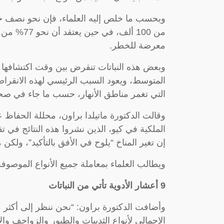
وبحسب ما خلص إليه العلماء، فإن نحو نصف جمي
من 100 ألف
معرضة للخطر.
المتوسط، ويعود السبب الرئيسي لهذه الانقراضات
التي تغمر مناطق الأنهار، حسب ما جاء في صحي
وقالت الدكتورة ماتيلدا براون، محللة الحفاظ عل
الملكية في كيو، الذين نشروا هذه النتائج في ت
إن تغير المناخ “يلوح في الأفق بالتأكيد”، ولكن
ويطالب العلماء بمعاملة جميع الأنواع الموصوفة
9 أعشار الأدوية تأتي من النباتات
الإجمالي لأنواع الثدييات والطيور والزواحف وا