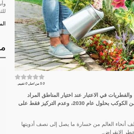
وأس
للث
الم
مق
0
5
من اصل
0
تقييم.
والفطريات في الاعتبار عند اختيار المناطق المراد
حمايتها كجزء من الهدف الدولي لحماية 30% من الكوكب بحلول عام 2030، وعدم التركيز فقط على
ف أنحاء العالم من خسارة ما يصل إلى نصف أدويتها
 خطر الانقراض.