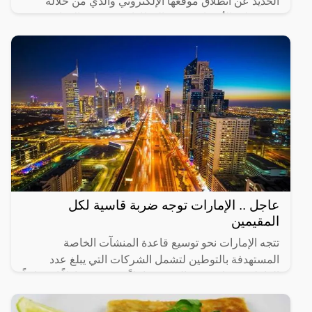
الحديد عن انطلاق موقعها الإلكتروني والذي من خلاله
سيستطيع الأشخاص حجز القطارات ومعرفة المواعيد
المختلفة لها،
عاجل .. الإمارات توجه ضربة قاسية لكل
المقيمين
تتجه الإمارات نحو توسيع قاعدة المنشآت الخاصة
المستهدفة بالتوطين لتشمل الشركات التي يبلغ عدد
العاملين فيها من 20 إلى 49 عاملاً، في 14 نشاطاً اقتصادياً
رئيساً تم