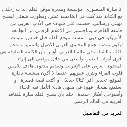
أنا سارة المنصوري، مؤسسة ومديرة موقع القلم. بدأت رحلتي
مع الكتابة منذ كنت في الخامسة عشر، وتطورت شغفي ليصبح
مهنتي ورسالتي. حصلت على شهادة في الأدب العربي من
جامعة القاهرة، وماجستير في الإعلام الرقمي من الجامعة
الأمريكية في دبي. أسست موقع القلم قبل خمس سنوات
ليكون منصة تجمع المحتوى العربي الأصيل والمميز، وتدعم
الكتّاب الشباب في عالمنا العربي. أؤمن بأن الكلمة الصادقة هي
أقوى أدوات التغيير، وأسعى من خلال موقعي إلى إثراء
المحتوى العربي على الإنترنت وتقديم محتوى هادف يلامس
قلوب القراء ويثري عقولهم. عندما لا أكون منشغلة بإدارة
الموقع، تجدني أقرأ كتابًا جديدًا، أو أكتب قصة قصيرة، أو
أستمتع بفنجان قهوة في مقهى هادئ أتأمل فيه الحياة
وأستوحي أفكارًا جديدة. أحلم بأن يصبح القلم منارة للثقافة
العربية في العالم الرقمي.
المزيد من التفاصيل