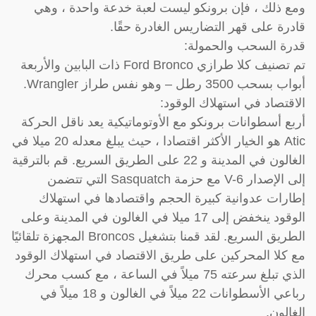
ومع ذلك ، فإن برونكو ليست لعبة خدعة واحدة ، وهي
قادرة على قهر التضاريس الغادرة حقًا.
قدرة السحب والحمولة:
تم تصنيف كلا طرازي Ford Bronco ذات البابين والأربعة
أبواب بسحب 3500 رطل – وهو نفس طراز Wrangler.
الاقتصاد في استهلاك الوقود:
أربع أسطوانات برونكو مع الأوتوماتيكية يعد ناقل الحركة
Atic هو الخيار الأكثر اقتصادا ، حيث يبلغ معدله 20 ميلا في
الغالون في المدينة و 22 على الطريق السريع. قم بالترقية
إلى الإصدار V-6 مع حزمة Sasquatch التي تتضمن
إطارات عدوانية كبيرة الحجم واقتصادها في استهلاك
الوقود ينخفض إلى 17 ميلا في الغالون في المدينة وعلى
الطريق السريع. لقد قمنا بتشغيل Broncos المجهزة تلقائيًا
مع كلا المحركين على طريق الاقتصاد في استهلاك الوقود
الذي تبلغ سرعته 75 ميلاً في الساعة ، مع كسب محرك
رباعي الأسطوانات 22 ميلاً في الغالون و 18 ميلاً في
الغالون.