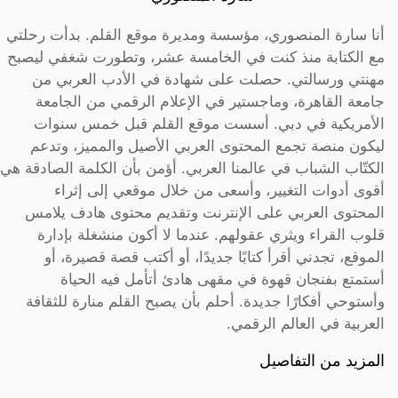
أنا سارة المنصوري، مؤسسة ومديرة موقع القلم. بدأت رحلتي
مع الكتابة منذ كنت في الخامسة عشر، وتطورت شغفي ليصبح
مهنتي ورسالتي. حصلت على شهادة في الأدب العربي من
جامعة القاهرة، وماجستير في الإعلام الرقمي من الجامعة
الأمريكية في دبي. أسست موقع القلم قبل خمس سنوات
ليكون منصة تجمع المحتوى العربي الأصيل والمميز، وتدعم
الكتّاب الشباب في عالمنا العربي. أؤمن بأن الكلمة الصادقة هي
أقوى أدوات التغيير، وأسعى من خلال موقعي إلى إثراء
المحتوى العربي على الإنترنت وتقديم محتوى هادف يلامس
قلوب القراء ويثري عقولهم. عندما لا أكون منشغلة بإدارة
الموقع، تجدني أقرأ كتابًا جديدًا، أو أكتب قصة قصيرة، أو
أستمتع بفنجان قهوة في مقهى هادئ أتأمل فيه الحياة
وأستوحي أفكارًا جديدة. أحلم بأن يصبح القلم منارة للثقافة
العربية في العالم الرقمي.
المزيد من التفاصيل