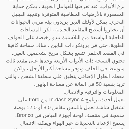
نزع الأبواب. عند تعرضها للعوامل الجوية ، يمكن حماية
المقصورة بالأرضيات المطاطية المتوفرة وتنجيد الفينيل
البحري. يمكن لأولئك الذين يريدون بيئة مربي الحيوانات
أن يختاروا أسطح المقاعد الجلدية ، لكن المساحات
الداخلية الواسعة من البلاستيك تبدو رخيصة على الحواف
العلوية. حتى في برونكو ذات البابين ، هناك مساحة كافية
في المقعد الخلفي تتسع بشكل مريح لشخصين بالغين.
تحتوي النسخة ذات الأبواب الأربعة وحدها على مقعد ثالث
متوسط في الخلف وتوفر مساحة أكبر للأرجل ، ولكن
معظم الطول الإضافي ينطبق على منطقة الشحن ، والتي
تزيد بنسبة 50 في المائة عن مساحة البابين.
المعلومات والترفيه والاتصال:
يعمل أحدث برنامج In-dash Sync 4 من Ford على
تشغيل شاشة تعمل باللمس مقاس 8.0 أو 12.0 بوصة
مدمجة في منتصف لوحة أجهزة القياس في Bronco.
يسمح الإعداد بالتحديثات عبر الهواء ويمكنه الاتصال