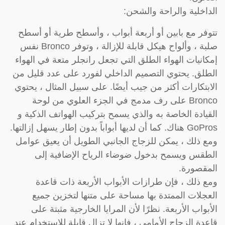
الداخلية والراحة والشحن:
تتوفر مع بابين أو أربعة أبواب ، وأسطح طرية أو أسطح
صلبة ، وألواح هيكل قابلة للإزالة ، وتوفر Bronco نفس
إمكانيات الهواء الطلق التي تجعل رانجلر متعة في الهواء
الطلق. يحتوي التصميم الداخلي لفورد على عدد قليل من
الابتكارات أكثر من جيب أيضًا. على سبيل المثال ، يحتوي
Bronco على رف مدمج في الجزء العلوي من لوحة
القيادة الخاصة به والذي يسمح بتركيب الهواتف الذكية و
GoPros هناك. كما أن لديها أبواباً بدون إطار يسهل إزالتها.
ومع ذلك ، يمكن للزجاج الجانبي الطويل أن يعيق عوامل
الطقس ويسمح بدخول ضوضاء الرياح الإضافية إلى
المقصورة.
ومع ذلك ، فإن طرازات الأبواب الأربعة ذات قاعدة
العجلات الممتدة بها مساحة على متنها لتخزين جميع
الأبواب الأربعة. نظرًا لأن المرايا الخارجية مثبتة على
قاعدة الزجاج الأمامي ، فإنها لا تزال قابلة للاستخدام عند