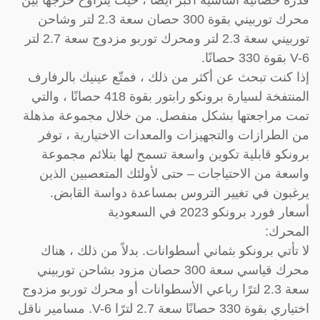
محرك توربيني بقوة 300 حصان سعة 2.3 لتر وشاحن
توربيني سعة 2.3 لتر ومحرك توربو مزدوج سعة 2.7 لتر
V-6 بقوة 330 حصانًا.
إذا كنت تبحث عن أكثر من ذلك ، فمتّع عينيك بالرفارف
المنتفخة لسيارة برونكو رابتور بقوة 418 حصانًا ، والتي
تمت مراجعتها بشكل منفصل. من خلال مجموعة مذهلة
من الطرازات والتجهيزات والمعدات الاختيارية ، توفر
برونكو قابلية تكوين واسعة تسمح لها بتلائم مجموعة
واسعة من الاحتياجات – حتى لأولئك المتعصبين الذين
يرغبون في تغيير التروس بمساعدة دواسة القابض.
أسعار فورد برونكو 2023 في السعودية
المحرك:
لا تأتي برونكو بثماني أسطوانات. بدلاً من ذلك ، هناك
محرك قياسي سعة 300 حصان مزود بشاحن توربيني
سعة 2.3 لترًا رباعي الأسطوانات أو محرك توربو مزدوج
اختياري بقوة 330 حصانًا سعة 2.7 لترًا V-6. مسامير ناقل