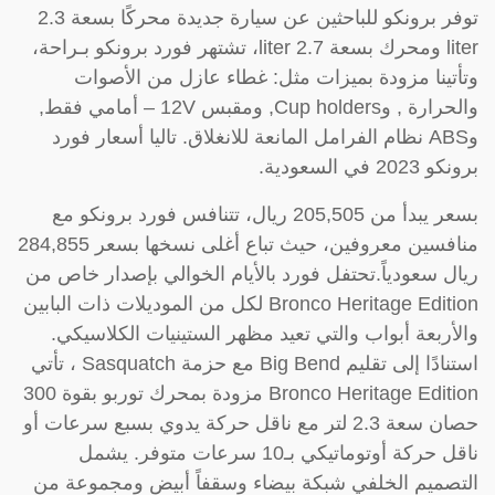
توفر برونكو للباحثين عن سيارة جديدة محركًا بسعة 2.3
liter ومحرك بسعة 2.7 liter، تشتهر فورد برونكو بـراحة،
وتأتينا مزودة بميزات مثل: غطاء عازل من الأصوات
والحرارة , وCup holders, ومقبس 12V – أمامي فقط,
وABS نظام الفرامل المانعة للانغلاق. تاليا أسعار فورد
برونكو 2023 في السعودية.
بسعر يبدأ من 205,505 ريال، تتنافس فورد برونكو مع
منافسين معروفين، حيث تباع أغلى نسخها بسعر 284,855
ريال سعودياً.تحتفل فورد بالأيام الخوالي بإصدار خاص من
Bronco Heritage Edition لكل من الموديلات ذات البابين
والأربعة أبواب والتي تعيد مظهر الستينيات الكلاسيكي.
استنادًا إلى تقليم Big Bend مع حزمة Sasquatch ، تأتي
Bronco Heritage Edition مزودة بمحرك توربو بقوة 300
حصان سعة 2.3 لتر مع ناقل حركة يدوي بسبع سرعات أو
ناقل حركة أوتوماتيكي بـ10 سرعات متوفر. يشمل
التصميم الخلفي شبكة بيضاء وسقفاً أبيض ومجموعة من