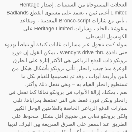
العجلات المستوحاة من الستينيات. إصدار Heritage
Limited أغلى ثمن ، يعتمد على مستوى القطع Badlands
، يأتي مع شارات Bronco-script المعدنية ، ومقاعد
منقوشة بالجلد ، وشارات Heritage Limited على
الكونسول الوسطى.
سواء كنت تتجول عبر مسارات غابات كثيفة أو تتباطأ بهدوء
حتى نافذة Wendy”s drive-thru ، يمكن القول إن فورد
برونكو ذات الدفع الرباعي هي الأكثر إثارة على الطرق
الوعرة منذ جيب رانجلر. تأتي برونكو بأشكال هيكل من
بابين وأربعة أبواب ، وقد تم تصميمها للقيام بكل ما
تستطيع رانجلر القيام به – وهي تفعل ذلك وأكثر.
نعم ، يمكنك إزالة الأبواب في برونكو تمامًا كما تفعل في
رانجلر ولكن فورد فقط هي التي تحتفظ بمراياها. تلبي
سيارات الدفع الرباعي الخاصة بالعلامتين الوحل الكبير
ولكن برونكو تعاني من ضجيج أقل بشكل ملحوظ على
الطريق عند السفر على الطرق السريعة بين البرك. لديها
قدرة حصانية أساسية أكبر أيضًا ، حيث يتراوح خرجها بين