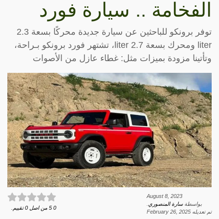
الفخامة .. سيارة فورد
توفر برونكو للباحثين عن سيارة جديدة محركًا بسعة 2.3
liter ومحرك بسعة 2.7 liter، تشتهر فورد برونكو بـراحة،
وتأتينا مزودة بميزات مثل: غطاء عازل من الأصوات
August 8, 2023
بواسطة
سارة المنصوري
.
0
5
من اصل
0
تقييم.
تم تعديله
February 26, 2025