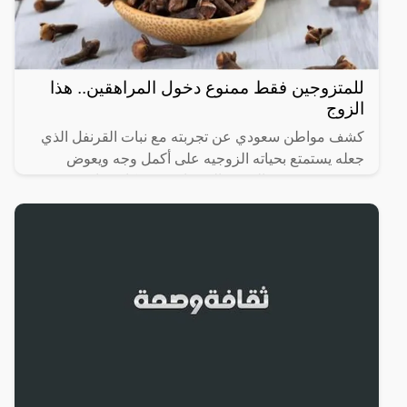
للمتزوجين فقط ممنوع دخول المراهقين.. هذا
الزوج
كشف مواطن سعودي عن تجربته مع نبات القرنفل الذي
جعله يستمتع بحياته الزوجيه على أكمل وجه ويعوض
زوجته عن سنين العجز والحرمان حيث كان يعاني من
الضعف أثناء العلاقة