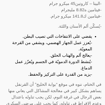
-البيتا – كاروتين45 ميكرو جرام
-فيتامين ه8.82 مليجرام
-فيتامين ك141.8 ميكرو جرام.
-يُسكّن ألم الأسنان واللثة.
يقضي على الانتفاخات التي تصيب البطن.
-يُعزز عمل الجهاز الهضمي، ويشفي من القرحة
المعويّة.
-يعالج ألم والهتاب الحلق.
-يُنشط الدورة الدمويّة في الجسم ويُعزّز عمل
الدماغ.
-يزيد من القدرة على التركيز والحفظ.
في الختام، ننوه في موقع “بوابة الخليج” أن القرنفل
يساهم بشكل كبير في معالجة المشاكل التي يعاني منها
بعض الرجال في غرفة النوم، لكن يجب تناوله باعتدال
وعدم الافراط في تناوله، كما يجب على مرضى السكري