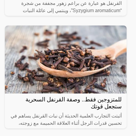
القرنفل هو عبارة عن براعم زهور مجففة من شجرة
“Syzygium aromaticum”، وينتمي إلى عائلة النبات
المسماة “yrtaceae”، وهو نبات دائم الخضرة ينمو في
الظروف الاستوائية
للمتزوجين فقط.. وصفة القرنفل السحرية
ستجعل قوتك
أثبتت التجارب العلمية الحديثة أن نبات القرنفل يساهم في
تحسين قدرات الرجل أثناء العلاقة الحميمة مع زوجته،
وذلك بفضل المكونات التي يحتوي عليها، حيث يحتوي