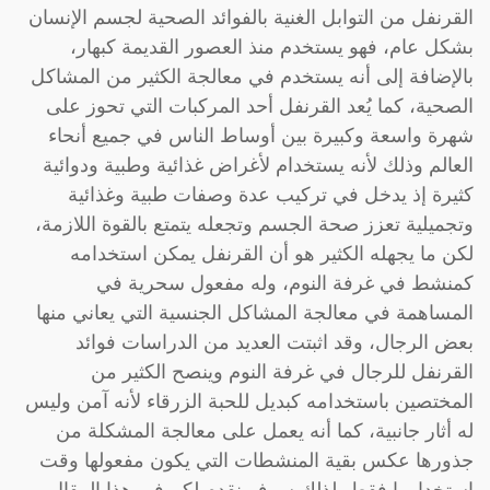
القرنفل من التوابل الغنية بالفوائد الصحية لجسم الإنسان
بشكل عام، فهو يستخدم منذ العصور القديمة كبهار،
بالإضافة إلى أنه يستخدم في معالجة الكثير من المشاكل
الصحية، كما يُعد القرنفل أحد المركبات التي تحوز على
شهرة واسعة وكبيرة بين أوساط الناس في جميع أنحاء
العالم وذلك لأنه يستخدام لأغراض غذائية وطبية ودوائية
كثيرة إذ يدخل في تركيب عدة وصفات طبية وغذائية
وتجميلية تعزز صحة الجسم وتجعله يتمتع بالقوة اللازمة،
لكن ما يجهله الكثير هو أن القرنفل يمكن استخدامه
كمنشط في غرفة النوم، وله مفعول سحرية في
المساهمة في معالجة المشاكل الجنسية التي يعاني منها
بعض الرجال، وقد اثبتت العديد من الدراسات فوائد
القرنفل للرجال في غرفة النوم وينصح الكثير من
المختصين باستخدامه كبديل للحبة الزرقاء لأنه آمن وليس
له أثار جانبية، كما أنه يعمل على معالجة المشكلة من
جذورها عكس بقية المنشطات التي يكون مفعولها وقت
استخدامها فقط، لذلك سوف نقدم لكم في هذا المقال