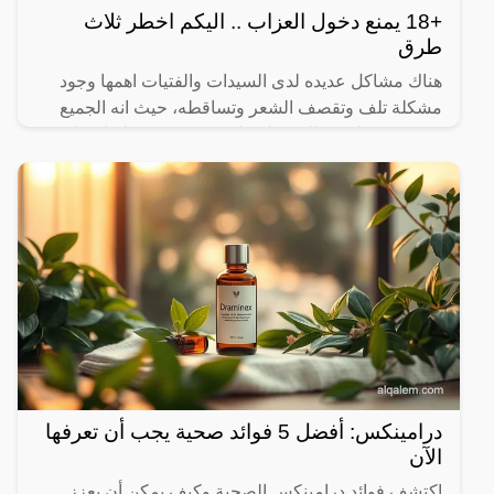
+18 يمنع دخول العزاب .. اليكم اخطر ثلاث
طرق
هناك مشاكل عديده لدى السيدات والفتيات اهمها وجود
مشكلة تلف وتقصف الشعر وتساقطه، حيث انه الجميع
يبحث عن طريقة للحصول على شعر قوي وطويل وناعم
جدا، لهذا السبب
درامينكس: أفضل 5 فوائد صحية يجب أن تعرفها
الآن
اكتشف فوائد درامينكس الصحية وكيف يمكن أن يعزز