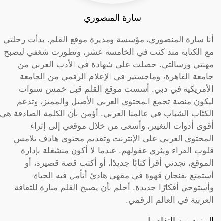
سارة المنصوري
أنا سارة المنصوري، مؤسسة ومديرة موقع القلم. بدأت رحلتي
مع الكتابة منذ كنت في الخامسة عشر، وتطورت شغفي ليصبح
مهنتي ورسالتي. حصلت على شهادة في الأدب العربي من
جامعة القاهرة، وماجستير في الإعلام الرقمي من الجامعة
الأمريكية في دبي. أسست موقع القلم قبل خمس سنوات
ليكون منصة تجمع المحتوى العربي الأصيل والمميز، وتدعم
الكتّاب الشباب في عالمنا العربي. أؤمن بأن الكلمة الصادقة هي
أقوى أدوات التغيير، وأسعى من خلال موقعي إلى إثراء
المحتوى العربي على الإنترنت وتقديم محتوى هادف يلامس
قلوب القراء ويثري عقولهم. عندما لا أكون منشغلة بإدارة
الموقع، تجدني أقرأ كتابًا جديدًا، أو أكتب قصة قصيرة، أو
أستمتع بفنجان قهوة في مقهى هادئ أتأمل فيه الحياة
وأستوحي أفكارًا جديدة. أحلم بأن يصبح القلم منارة للثقافة
العربية في العالم الرقمي.
المزيد من التفاصيل