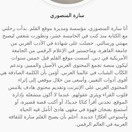
سارة المنصوري
أنا سارة المنصوري، مؤسسة ومديرة موقع القلم. بدأت رحلتي
مع الكتابة منذ كنت في الخامسة عشر، وتطورت شغفي ليصبح
مهنتي ورسالتي. حصلت على شهادة في الأدب العربي من
جامعة القاهرة، وماجستير في الإعلام الرقمي من الجامعة
الأمريكية في دبي. أسست موقع القلم قبل خمس سنوات
ليكون منصة تجمع المحتوى العربي الأصيل والمميز، وتدعم
الكتّاب الشباب في عالمنا العربي. أؤمن بأن الكلمة الصادقة هي
أقوى أدوات التغيير، وأسعى من خلال موقعي إلى إثراء
المحتوى العربي على الإنترنت وتقديم محتوى هادف يلامس
قلوب القراء ويثري عقولهم. عندما لا أكون منشغلة بإدارة
الموقع، تجدني أقرأ كتابًا جديدًا، أو أكتب قصة قصيرة، أو
أستمتع بفنجان قهوة في مقهى هادئ أتأمل فيه الحياة
وأستوحي أفكارًا جديدة. أحلم بأن يصبح القلم منارة للثقافة
العربية في العالم الرقمي.