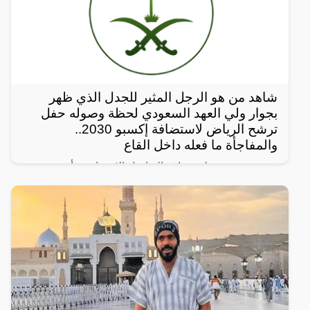
شاهد من هو الرجل المثير للجدل الذي ظهر
بجوار ولي العهد السعودي لحظة وصوله حفل
ترشح الرياض لاستضافة إكسبو 2030..
والمفاجأة ما فعله داخل القاع
رصد مغردون على مواقع التواصل الإجتماعي، أحدث
ظهور للرجل المجهول ذو النظرات الحادة الذي يقف دوماً
بالقرب من ولي العهد السعودي الأمير محمد بن سلمان
ويرافقه في