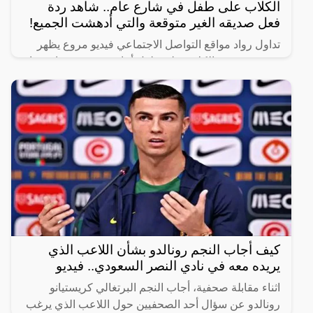
الكلاب على طفل في شارع عام.. شاهد ردة
فعل صديقه الغير متوقعة والتي أدهشت الجميع!
تداول رواد مواقع التواصل الاجتماعي فيديو مروع يظهر
هجوم عدد من الكلاب على طفل أثناء سيره في شارع عام
برفقة صديقه.
كيف أجاب النجم رونالدو بشأن اللاعب الذي
يريده معه في نادي النصر السعودي.. فيديو
اثناء مقابلة صحفية، أجاب النجم البرتغالي كريستيانو
رونالدو عن سؤال أحد الصحفيين حول اللاعب الذي يرغب