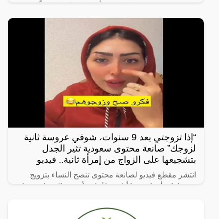
في رؤيته في صفوف النصر، فأجاب رونالدو ضاحكًا
“أختارك أنت،
“إذا تزوجتي بعد 9 سنوات، شوفي عروسة ثانية
لزوجك” صانعة محتوى سعودية تثير الجدل
بتشجيعها على الزواج من إمرأة ثانية.. فيديو
انتشر مقطع فيديو لصانعة محتوى تنصح النساء بتزويج
زوجها بامرأة ثانية، ما أثار جدلاً واسعاً. وفي المقطع، تقول
الصانعة: “إذا تزوجتي بعد 9 سنوات، شوفي عروسة ثانية