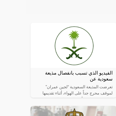
الفيديو الذي تسبب بانفصال مذيعة
سعودية عن
تعرضت المذيعة السعودية “لجين عمران”
لموقف محرج جداً على الهواء، أثناء تقديمها
لحلقة من برنامج “أمير الشعراء” الذي يُعرض
على قناة “بينونة” الإماراتية، ورغم أن