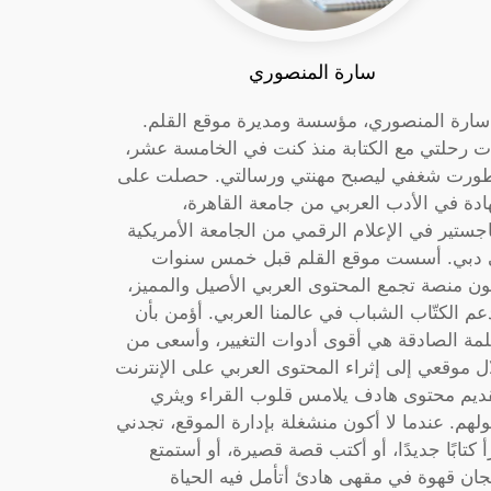
سارة المنصوري
 سارة المنصوري، مؤسسة ومديرة موقع القلم.
ت رحلتي مع الكتابة منذ كنت في الخامسة عشر،
ورت شغفي ليصبح مهنتي ورسالتي. حصلت على
دة في الأدب العربي من جامعة القاهرة،
جستير في الإعلام الرقمي من الجامعة الأمريكية
دبي. أسست موقع القلم قبل خمس سنوات
ون منصة تجمع المحتوى العربي الأصيل والمميز،
عم الكتّاب الشباب في عالمنا العربي. أؤمن بأن
لمة الصادقة هي أقوى أدوات التغيير، وأسعى من
ل موقعي إلى إثراء المحتوى العربي على الإنترنت
ديم محتوى هادف يلامس قلوب القراء ويثري
لهم. عندما لا أكون منشغلة بإدارة الموقع، تجدني
أ كتابًا جديدًا، أو أكتب قصة قصيرة، أو أستمتع
جان قهوة في مقهى هادئ أتأمل فيه الحياة