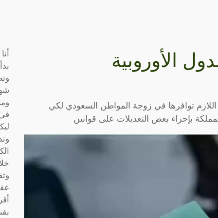
أنا
ول الأوروبية
بدأ
وتط
شها
وما
اللازم توافرها في زوجة المواطن السعودي لكي
في 
لكة بإجراء بعض التعديلات على قوانين
ليك
وتد
الك
خلا
وتق
عقو
أقر
بفن