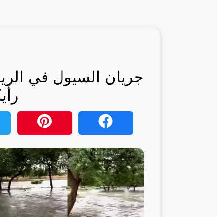
جريان السيول في الري
رأي