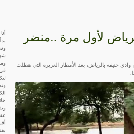
أنا
رياض لأول مرة ..منضر
بدأ
وتط
شها
وما
دي حنيفة بالرياض، بعد الأمطار الغزيرة التي هطلت
في 
.
ليك
وتد
الك
خلا
وتق
عقو
أقر
بفن