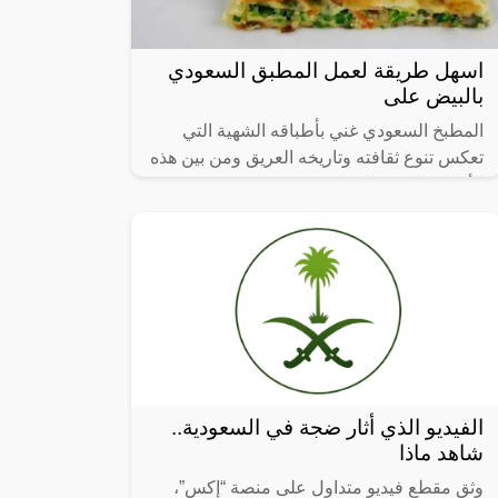
اسهل طريقة لعمل المطبق السعودي
بالبيض على
المطبخ السعودي غني بأطباقه الشهية التي
تعكس تنوع ثقافته وتاريخه العريق ومن بين هذه
الأطباق اللذيذة المطبق، وهو عبارة عن عجينة
رقيقة محشوة بالبيض واللحم المفروم
الفيديو الذي أثار ضجة في السعودية..
شاهد ماذا
وثق مقطع فيديو متداول على منصة “إكس”،