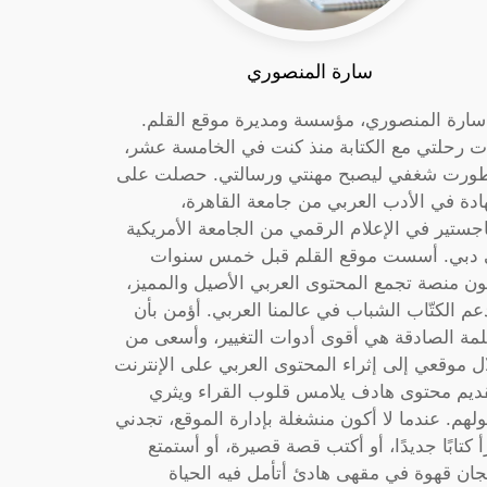
سارة المنصوري
 سارة المنصوري، مؤسسة ومديرة موقع القلم.
ت رحلتي مع الكتابة منذ كنت في الخامسة عشر،
ورت شغفي ليصبح مهنتي ورسالتي. حصلت على
دة في الأدب العربي من جامعة القاهرة،
جستير في الإعلام الرقمي من الجامعة الأمريكية
دبي. أسست موقع القلم قبل خمس سنوات
ون منصة تجمع المحتوى العربي الأصيل والمميز،
عم الكتّاب الشباب في عالمنا العربي. أؤمن بأن
لمة الصادقة هي أقوى أدوات التغيير، وأسعى من
ل موقعي إلى إثراء المحتوى العربي على الإنترنت
ديم محتوى هادف يلامس قلوب القراء ويثري
لهم. عندما لا أكون منشغلة بإدارة الموقع، تجدني
أ كتابًا جديدًا، أو أكتب قصة قصيرة، أو أستمتع
جان قهوة في مقهى هادئ أتأمل فيه الحياة