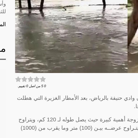
وأس
للث
الم
مق
0
5
من اصل
0
تقييم.
دي حنيفة بالرياض، بعد الأمطار الغزيرة التي هطلت
.
ويعتبر وادي حنيفة الواقع في منطقة الرياض، زوجة أهمية كبيرة حيث يصل طوله لـ 120 كم، ويتراوح
عمق مجراه بين (10) أمتـار و (100) متر، كما يتـراوح عرضــه بيـن (100) متر وما يقرب من (1000)