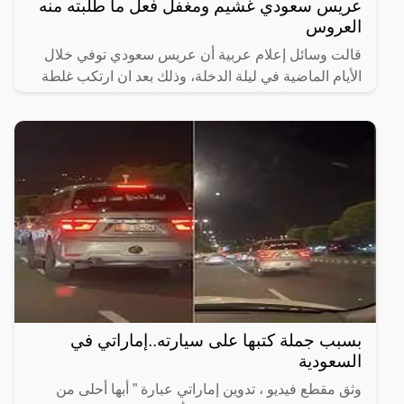
عريس سعودي غشيم ومغفل فعل ما طلبته منه
العروس
قالت وسائل إعلام عربية أن عريس سعودي توفي خلال
الأيام الماضية في ليلة الدخلة، وذلك بعد ان ارتكب غلطة
عمره ونفذ طلب العروسة فكانت نهايته صادمة وغير
متوقعة.وفي
بسبب جملة كتبها على سيارته..إماراتي في
السعودية
وثق مقطع فيديو ، تدوين إماراتي عبارة ” أبها أحلى من