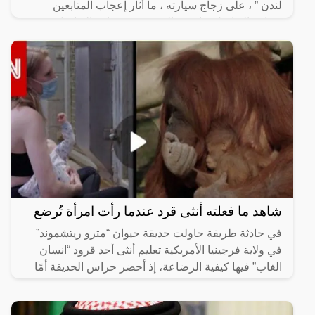
لندن ” ، على زجاج سيارته ، ما أثار إعجاب المتابعين
بمواقع التواصل .وانتشر الفيديو عبر مواقع التواصل ، حيث
شاهد ما فعلته أنثى قرد عندما رأت امرأة تُرضع
في حادثة طريفة حاولت حديقة حيوان “مترو ريتشموند”
في ولاية فرجينيا الأمريكية تعليم أنثى أحد قرود “انسان
الغاب” فيها كيفية الرضاعة، إذ أحضر حراس الحديقة أمًا