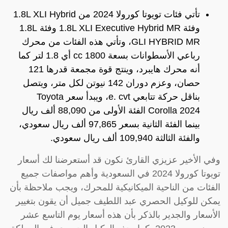
تأتي فئات تويوتا كورولا 2024 من 1.8L XLI Hybrid
وفئة 1.8L XLI Executive Hybrid MR وفئة 1.8L
GLI HYBRID MR، وتأتي هذه الفئات من محرك
رباعي الأسطوانات بسعة 1800 cc أي 1.8 لتر كما
أنه محرك هايبرد، وينتج قوة مجمعة قدرها 121
حصان، وعزم دوران 142 نيوتن لكل متر، ويتصل
بناقل حركة تتابعي e. cvt، ويبدأ سعر Toyota
Corolla 2024 الفئة الأولى من 88,090 ألف ريال
بينما الفئة الثانية بسعر 97,865 ألف ريال سعودي،
والفئة الثالثة 109,940 ألف ريال سعودي.
وفي الأخير عزيزي القارئ نكون قد أستعرضنا لك أسعار
تويوتا كورولا 2024 في السعودية وأهم مواصفات جميع
الفئات من الناحية الميكانيكية للمحرك، ويجب ملاحظة بأن
يمكن للوكيل الحصري عبد اللطيف جميل أن يقون بتغيير
الأسعار والجدير بالذكر بأن هذه أسعار يوم التاسع عشر