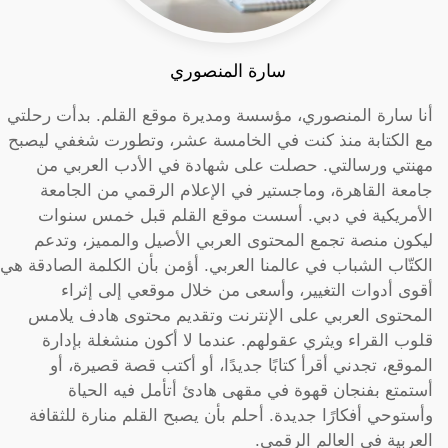
سارة المنصوري
أنا سارة المنصوري، مؤسسة ومديرة موقع القلم. بدأت رحلتي
مع الكتابة منذ كنت في الخامسة عشر، وتطورت شغفي ليصبح
مهنتي ورسالتي. حصلت على شهادة في الأدب العربي من
جامعة القاهرة، وماجستير في الإعلام الرقمي من الجامعة
الأمريكية في دبي. أسست موقع القلم قبل خمس سنوات
ليكون منصة تجمع المحتوى العربي الأصيل والمميز، وتدعم
الكتّاب الشباب في عالمنا العربي. أؤمن بأن الكلمة الصادقة هي
أقوى أدوات التغيير، وأسعى من خلال موقعي إلى إثراء
المحتوى العربي على الإنترنت وتقديم محتوى هادف يلامس
قلوب القراء ويثري عقولهم. عندما لا أكون منشغلة بإدارة
الموقع، تجدني أقرأ كتابًا جديدًا، أو أكتب قصة قصيرة، أو
أستمتع بفنجان قهوة في مقهى هادئ أتأمل فيه الحياة
وأستوحي أفكارًا جديدة. أحلم بأن يصبح القلم منارة للثقافة
العربية في العالم الرقمي.