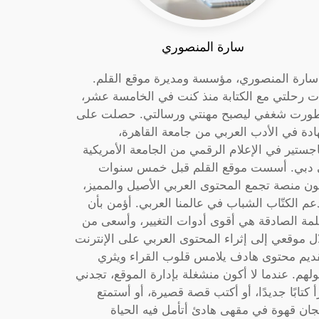
سارة المنصوري
 سارة المنصوري، مؤسسة ومديرة موقع القلم.
ت رحلتي مع الكتابة منذ كنت في الخامسة عشر،
ورت شغفي ليصبح مهنتي ورسالتي. حصلت على
دة في الأدب العربي من جامعة القاهرة،
جستير في الإعلام الرقمي من الجامعة الأمريكية
دبي. أسست موقع القلم قبل خمس سنوات
ون منصة تجمع المحتوى العربي الأصيل والمميز،
عم الكتّاب الشباب في عالمنا العربي. أؤمن بأن
لمة الصادقة هي أقوى أدوات التغيير، وأسعى من
ل موقعي إلى إثراء المحتوى العربي على الإنترنت
ديم محتوى هادف يلامس قلوب القراء ويثري
لهم. عندما لا أكون منشغلة بإدارة الموقع، تجدني
أ كتابًا جديدًا، أو أكتب قصة قصيرة، أو أستمتع
جان قهوة في مقهى هادئ أتأمل فيه الحياة