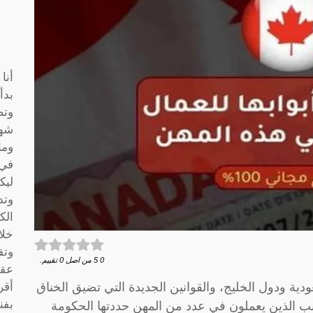
أنا
بدأ
وتط
شها
وما
في 
ليك
وتد
الك
خلا
وتق
0
5
من اصل
0
تقييم.
عقو
دية ودول الخليج، والقوانين الجديدة التي تضيق الخناق
أقر
بفن
جانب الذين يعملون في عدد من المهن حددتها الحكومة