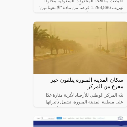
أحبطت مكافحة المخدرات السعودية محاولة
تهريب 1.298,886 قرصاً من مادة “الإمفيتامين”
المخدر داخل شحنة أفران كهربائية عبر ميناء
جدة الإسلامي، بالتنسيق مع هيئة
سكان المدينة المنورة يتلقون خبر
مفزع من المركز
نبَّه المركز الوطني للأرصاد لأتربة مثارة غدًا
على منطقة المدينة المنورة، تشمل تأثيراتها
رياحًا نشطة وتدنيًا في مدى الرؤية الأفقية (3 –
5) كم على محافظتَي