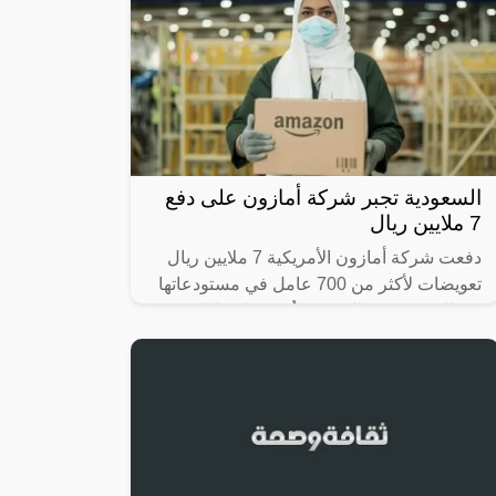
السعودية تجبر شركة أمازون على دفع
7 ملايين ريال
دفعت شركة أمازون الأمريكية 7 ملايين ريال
تعويضات لأكثر من 700 عامل في مستودعاتها
في السعودية؛ وذلك بعد تعرُّضهم لانتهاكات
واستغلال، ودفعهم رسومًا غير قانونية؛