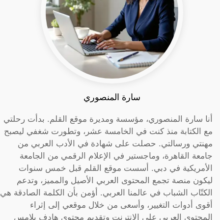
سارة المنصوري
أنا سارة المنصوري، مؤسسة ومديرة موقع القلم. بدأت رحلتي
مع الكتابة منذ كنت في الخامسة عشر، وتطورت شغفي ليصبح
مهنتي ورسالتي. حصلت على شهادة في الأدب العربي من
جامعة القاهرة، وماجستير في الإعلام الرقمي من الجامعة
الأمريكية في دبي. أسست موقع القلم قبل خمس سنوات
ليكون منصة تجمع المحتوى العربي الأصيل والمميز، وتدعم
الكتّاب الشباب في عالمنا العربي. أؤمن بأن الكلمة الصادقة هي
أقوى أدوات التغيير، وأسعى من خلال موقعي إلى إثراء
المحتوى العربي على الإنترنت وتقديم محتوى هادف يلامس