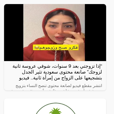
“أختارك أنت،
“إذا تزوجتي بعد 9 سنوات، شوفي عروسة ثانية
لزوجك” صانعة محتوى سعودية تثير الجدل
بتشجيعها على الزواج من إمرأة ثانية.. فيديو
انتشر مقطع فيديو لصانعة محتوى تنصح النساء بتزويج
زوجها بامرأة ثانية، ما أثار جدلاً واسعاً. وفي المقطع، تقول
الصانعة: “إذا تزوجتي بعد 9 سنوات، شوفي عروسة ثانية