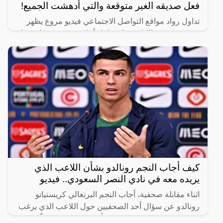
فعل صديقه الغير متوقعة والتي أدهشت الجميع!
تداول رواد مواقع التواصل الاجتماعي فيديو مروع يظهر
هجوم عدد من الكلاب على طفل أثناء سيره في شارع عام
برفقة صديقه.
كيف أجاب النجم رونالدو بشأن اللاعب الذي
يريده معه في نادي النصر السعودي.. فيديو
اثناء مقابلة صحفية، أجاب النجم البرتغالي كريستيانو
رونالدو عن سؤال أحد الصحفيين حول اللاعب الذي يرغب
في رؤيته في صفوف النصر، فأجاب رونالدو ضاحكًا