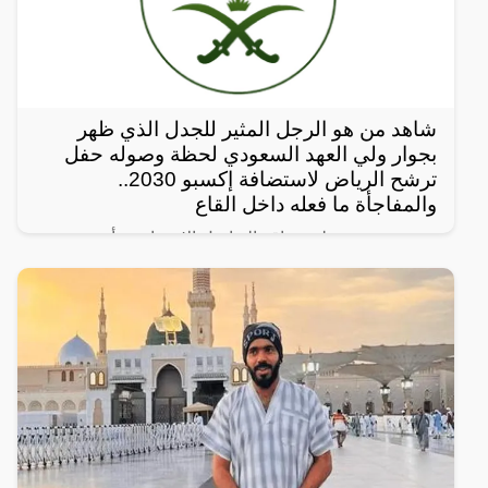
شاهد من هو الرجل المثير للجدل الذي ظهر
بجوار ولي العهد السعودي لحظة وصوله حفل
ترشح الرياض لاستضافة إكسبو 2030..
والمفاجأة ما فعله داخل القاع
رصد مغردون على مواقع التواصل الإجتماعي، أحدث
ظهور للرجل المجهول ذو النظرات الحادة الذي يقف دوماً
بالقرب من ولي العهد السعودي الأمير محمد بن سلمان
ويرافقه في