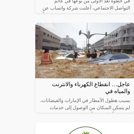
في خطوة تعد الأولى من نوعها في عالم
التواصل الاجتماعي، أعلنت شركة واتساب عن
خطط لإطلاق طريقة تسجيل دخول جديدة كلياً
لمنصتها. هذه الميزة ستسمح للمستخدمين
عاجل… انقطاع الكهرباء والانترنت
والمياه في
بسبب هطول الأمطار في الإمارات والفيضانات،
لم يتمكن السكان من الوصول إلى خدمات
الإنترنت أو الكهرباء أو المياه.