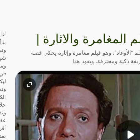
أنا
 المغامرة والاثارة |
بدأ
وتط
لم “الأوغاد“، وهو فيلم مغامرة وإثارة يحكي قصة
شها
قة ذكية ومحترفة. ويقود هذا
وما
في 
ليك
وتد
الك
خلا
وتق
عقو
أقر
بفن