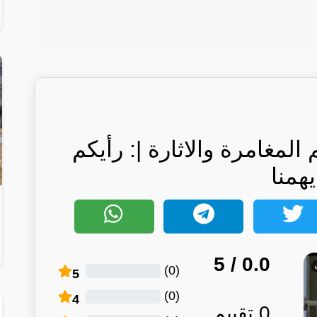
المغامرة والاثارة |: رأيكم
يهمنا
/ 5
0.0
)
0
(
5
)
0
(
4
0
تقييم