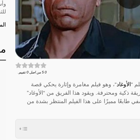
وأس
للث
الم
مق
0
5
من اصل
0
تقييم.
م “
الأوغاد
“، وهو فيلم مغامرة وإثارة يحكي قصة
ة ذكية ومحترفة. ويقود هذا الفريق من “الأوغاد”
في طابعًا مميزًا على هذا الفيلم المنتظر بشدة من