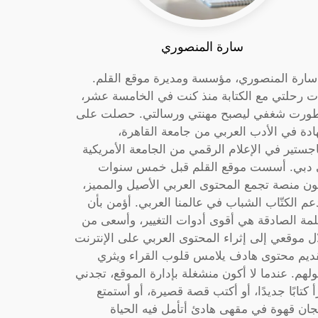
سارة المنصوري
 سارة المنصوري، مؤسسة ومديرة موقع القلم.
ت رحلتي مع الكتابة منذ كنت في الخامسة عشر،
ورت شغفي ليصبح مهنتي ورسالتي. حصلت على
دة في الأدب العربي من جامعة القاهرة،
جستير في الإعلام الرقمي من الجامعة الأمريكية
دبي. أسست موقع القلم قبل خمس سنوات
ون منصة تجمع المحتوى العربي الأصيل والمميز،
عم الكتّاب الشباب في عالمنا العربي. أؤمن بأن
لمة الصادقة هي أقوى أدوات التغيير، وأسعى من
ل موقعي إلى إثراء المحتوى العربي على الإنترنت
ديم محتوى هادف يلامس قلوب القراء ويثري
لهم. عندما لا أكون منشغلة بإدارة الموقع، تجدني
أ كتابًا جديدًا، أو أكتب قصة قصيرة، أو أستمتع
جان قهوة في مقهى هادئ أتأمل فيه الحياة