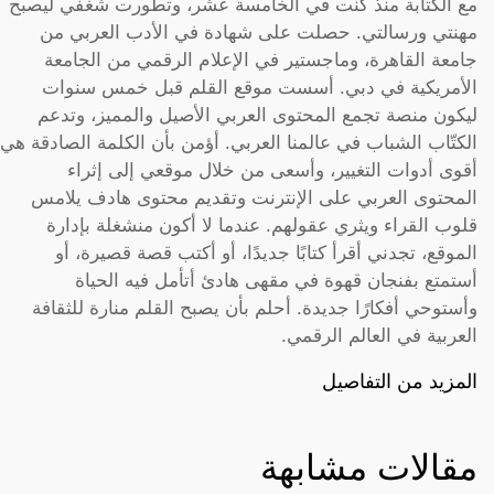
مع الكتابة منذ كنت في الخامسة عشر، وتطورت شغفي ليصبح
مهنتي ورسالتي. حصلت على شهادة في الأدب العربي من
جامعة القاهرة، وماجستير في الإعلام الرقمي من الجامعة
الأمريكية في دبي. أسست موقع القلم قبل خمس سنوات
ليكون منصة تجمع المحتوى العربي الأصيل والمميز، وتدعم
الكتّاب الشباب في عالمنا العربي. أؤمن بأن الكلمة الصادقة هي
أقوى أدوات التغيير، وأسعى من خلال موقعي إلى إثراء
المحتوى العربي على الإنترنت وتقديم محتوى هادف يلامس
قلوب القراء ويثري عقولهم. عندما لا أكون منشغلة بإدارة
الموقع، تجدني أقرأ كتابًا جديدًا، أو أكتب قصة قصيرة، أو
أستمتع بفنجان قهوة في مقهى هادئ أتأمل فيه الحياة
وأستوحي أفكارًا جديدة. أحلم بأن يصبح القلم منارة للثقافة
العربية في العالم الرقمي.
المزيد من التفاصيل
مقالات مشابهة