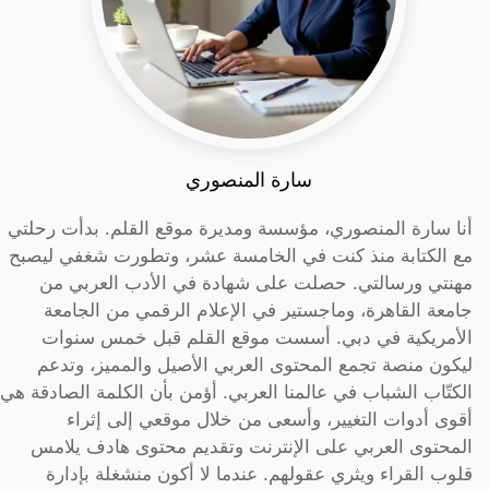
سارة المنصوري
أنا سارة المنصوري، مؤسسة ومديرة موقع القلم. بدأت رحلتي
مع الكتابة منذ كنت في الخامسة عشر، وتطورت شغفي ليصبح
مهنتي ورسالتي. حصلت على شهادة في الأدب العربي من
جامعة القاهرة، وماجستير في الإعلام الرقمي من الجامعة
الأمريكية في دبي. أسست موقع القلم قبل خمس سنوات
ليكون منصة تجمع المحتوى العربي الأصيل والمميز، وتدعم
الكتّاب الشباب في عالمنا العربي. أؤمن بأن الكلمة الصادقة هي
أقوى أدوات التغيير، وأسعى من خلال موقعي إلى إثراء
المحتوى العربي على الإنترنت وتقديم محتوى هادف يلامس
قلوب القراء ويثري عقولهم. عندما لا أكون منشغلة بإدارة