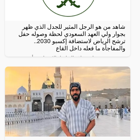
شاهد من هو الرجل المثير للجدل الذي ظهر
بجوار ولي العهد السعودي لحظة وصوله حفل
ترشح الرياض لاستضافة إكسبو 2030..
والمفاجأة ما فعله داخل القاع
رصد مغردون على مواقع التواصل الإجتماعي، أحدث
ظهور للرجل المجهول ذو النظرات الحادة الذي يقف دوماً
بالقرب من ولي العهد السعودي الأمير محمد بن سلمان
ويرافقه في