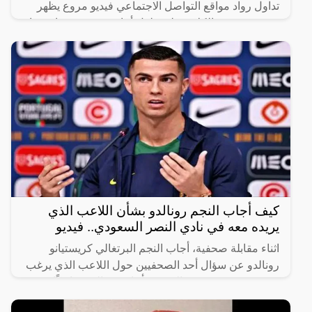
تداول رواد مواقع التواصل الاجتماعي فيديو مروع يظهر
هجوم عدد من الكلاب على طفل أثناء سيره في شارع عام
برفقة صديقه.
كيف أجاب النجم رونالدو بشأن اللاعب الذي
يريده معه في نادي النصر السعودي.. فيديو
اثناء مقابلة صحفية، أجاب النجم البرتغالي كريستيانو
رونالدو عن سؤال أحد الصحفيين حول اللاعب الذي يرغب
في رؤيته في صفوف النصر، فأجاب رونالدو ضاحكًا
“أختارك أنت،