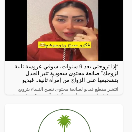
“إذا تزوجتي بعد 9 سنوات، شوفي عروسة ثانية
لزوجك” صانعة محتوى سعودية تثير الجدل
بتشجيعها على الزواج من إمرأة ثانية.. فيديو
انتشر مقطع فيديو لصانعة محتوى تنصح النساء بتزويج
زوجها بامرأة ثانية، ما أثار جدلاً واسعاً. وفي المقطع، تقول
الصانعة: “إذا تزوجتي بعد 9 سنوات، شوفي عروسة ثانية