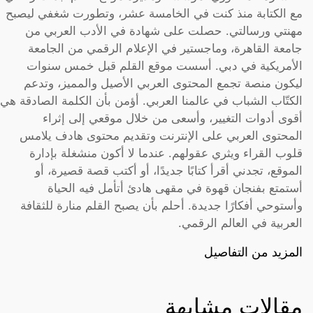
مع الكتابة منذ كنت في الخامسة عشر، وتطورت شغفي ليصبح
مهنتي ورسالتي. حصلت على شهادة في الأدب العربي من
جامعة القاهرة، وماجستير في الإعلام الرقمي من الجامعة
الأمريكية في دبي. أسست موقع القلم قبل خمس سنوات
ليكون منصة تجمع المحتوى العربي الأصيل والمميز، وتدعم
الكتّاب الشباب في عالمنا العربي. أؤمن بأن الكلمة الصادقة هي
أقوى أدوات التغيير، وأسعى من خلال موقعي إلى إثراء
المحتوى العربي على الإنترنت وتقديم محتوى هادف يلامس
قلوب القراء ويثري عقولهم. عندما لا أكون منشغلة بإدارة
الموقع، تجدني أقرأ كتابًا جديدًا، أو أكتب قصة قصيرة، أو
أستمتع بفنجان قهوة في مقهى هادئ أتأمل فيه الحياة
وأستوحي أفكارًا جديدة. أحلم بأن يصبح القلم منارة للثقافة
العربية في العالم الرقمي.
المزيد من التفاصيل
مقالات مشابهة