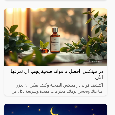
ظهرت نيران تخرج من باطن الأرض في قرية الهنداو
بمركز الدخيلة بمحافظة الوادي الجديد.وتصدّر مقطع فيديو
للنيران
درامينكس: أفضل 5 فوائد صحية يجب أن تعرفها
الآن
اكتشف فوائد درامينكس الصحية وكيف يمكن أن يعزز
مناعتك ويحسن نومك. معلومات مفيدة وسريعة لكل من
يهتم بصحته.