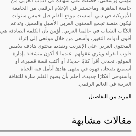
مهنتي ورسالتي. حصلت على شهادة في الأدب العربي من
جامعة القاهرة، وماجستير في الإعلام الرقمي من الجامعة
الأمريكية في دبي. أسست موقع القلم قبل خمس سنوات
ليكون منصة تجمع المحتوى العربي الأصيل والمميز، وتدعم
الكتّاب الشباب في عالمنا العربي. أؤمن بأن الكلمة الصادقة هي
أقوى أدوات التغيير، وأسعى من خلال موقعي إلى إثراء
المحتوى العربي على الإنترنت وتقديم محتوى هادف يلامس
قلوب القراء ويثري عقولهم. عندما لا أكون منشغلة بإدارة
الموقع، تجدني أقرأ كتابًا جديدًا، أو أكتب قصة قصيرة، أو
أستمتع بفنجان قهوة في مقهى هادئ أتأمل فيه الحياة
وأستوحي أفكارًا جديدة. أحلم بأن يصبح القلم منارة للثقافة
العربية في العالم الرقمي.
المزيد من التفاصيل
مقالات مشابهة