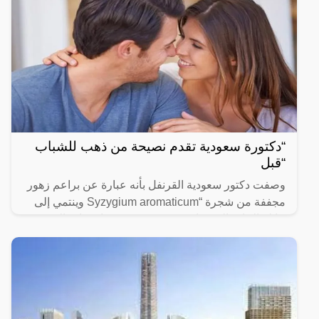
“دكتورة سعودية تقدم نصيحة من ذهب للشباب
“قبل
وصفت دكتور سعودية القرنفل بأنه عبارة عن براعم زهور
مجففة من شجرة “Syzygium aromaticum وينتمي إلى
عائلة النبات المسماة “yrtaceae”، وهو نبات دائم الخضرة
ينمو في