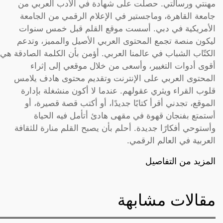
مهنتي ورسالتي. حصلت على شهادة في الأدب العربي من
جامعة القاهرة، وماجستير في الإعلام الرقمي من الجامعة
الأمريكية في دبي. أسست موقع القلم قبل خمس سنوات
ليكون منصة تجمع المحتوى العربي الأصيل والمميز، وتدعم
الكتّاب الشباب في عالمنا العربي. أؤمن بأن الكلمة الصادقة هي
أقوى أدوات التغيير، وأسعى من خلال موقعي إلى إثراء
المحتوى العربي على الإنترنت وتقديم محتوى هادف يلامس
قلوب القراء ويثري عقولهم. عندما لا أكون منشغلة بإدارة
الموقع، تجدني أقرأ كتابًا جديدًا، أو أكتب قصة قصيرة، أو
أستمتع بفنجان قهوة في مقهى هادئ أتأمل فيه الحياة
وأستوحي أفكارًا جديدة. أحلم بأن يصبح القلم منارة للثقافة
العربية في العالم الرقمي.
المزيد من التفاصيل
مقالات مشابهة