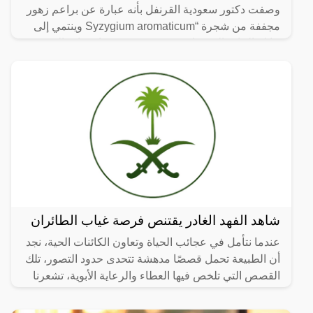
وصفت دكتور سعودية القرنفل بأنه عبارة عن براعم زهور
مجففة من شجرة “Syzygium aromaticum وينتمي إلى
عائلة النبات المسماة “yrtaceae”، وهو نبات دائم الخضرة
ينمو في
شاهد الفهد الغادر يقتنص فرصة غياب الطائران
عندما نتأمل في عجائب الحياة وتعاون الكائنات الحية، نجد
أن الطبيعة تحمل قصصًا مدهشة تتحدى حدود التصور، تلك
القصص التي تلخص فيها العطاء والرعاية الأبوية، تشعرنا