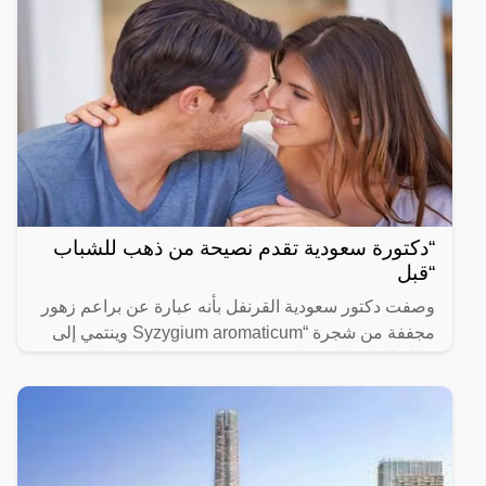
“دكتورة سعودية تقدم نصيحة من ذهب للشباب
“قبل
وصفت دكتور سعودية القرنفل بأنه عبارة عن براعم زهور
مجففة من شجرة “Syzygium aromaticum وينتمي إلى
عائلة النبات المسماة “yrtaceae”، وهو نبات دائم الخضرة
ينمو في