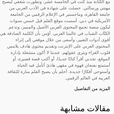
مع الكتابة منذ كنت في الخامسة عشر، وتطورت شغفي ليصبح
مهنتي ورسالتي. حصلت على شهادة في الأدب العربي من
جامعة القاهرة، وماجستير في الإعلام الرقمي من الجامعة
الأمريكية في دبي. أسست موقع القلم قبل خمس سنوات
ليكون منصة تجمع المحتوى العربي الأصيل والمميز، وتدعم
الكتّاب الشباب في عالمنا العربي. أؤمن بأن الكلمة الصادقة هي
أقوى أدوات التغيير، وأسعى من خلال موقعي إلى إثراء
المحتوى العربي على الإنترنت وتقديم محتوى هادف يلامس
قلوب القراء ويثري عقولهم. عندما لا أكون منشغلة بإدارة
الموقع، تجدني أقرأ كتابًا جديدًا، أو أكتب قصة قصيرة، أو
أستمتع بفنجان قهوة في مقهى هادئ أتأمل فيه الحياة
وأستوحي أفكارًا جديدة. أحلم بأن يصبح القلم منارة للثقافة
العربية في العالم الرقمي.
المزيد من التفاصيل
مقالات مشابهة