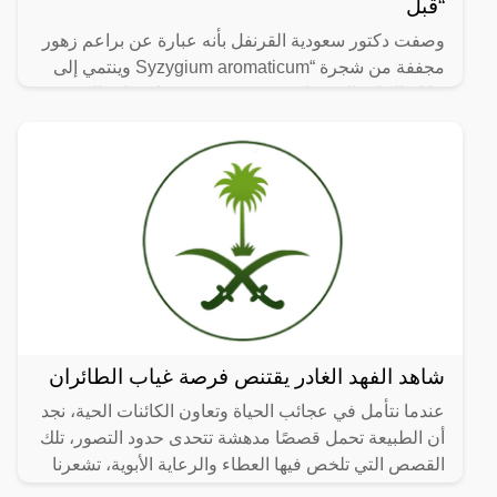
“قبل
وصفت دكتور سعودية القرنفل بأنه عبارة عن براعم زهور
مجففة من شجرة “Syzygium aromaticum وينتمي إلى
عائلة النبات المسماة “yrtaceae”، وهو نبات دائم الخضرة
ينمو في
شاهد الفهد الغادر يقتنص فرصة غياب الطائران
عندما نتأمل في عجائب الحياة وتعاون الكائنات الحية، نجد
أن الطبيعة تحمل قصصًا مدهشة تتحدى حدود التصور، تلك
القصص التي تلخص فيها العطاء والرعاية الأبوية، تشعرنا