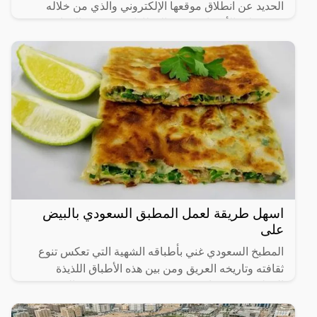
الحديد عن انطلاق موقعها الإلكتروني والذي من خلاله
سيستطيع الأشخاص حجز القطارات ومعرفة المواعيد
المختلفة لها،
اسهل طريقة لعمل المطبق السعودي بالبيض
على
المطبخ السعودي غني بأطباقه الشهية التي تعكس تنوع
ثقافته وتاريخه العريق ومن بين هذه الأطباق اللذيذة
المطبق، وهو عبارة عن عجينة رقيقة محشوة بالبيض
واللحم المفروم