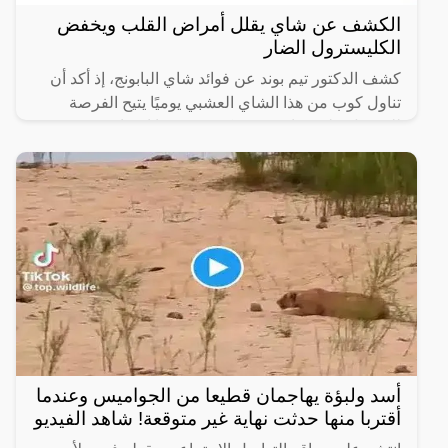
الكشف عن شاي يقلل أمراض القلب ويخفض
الكليسترول الضار
كشف الدكتور تيم بوند عن فوائد شاي البابونج، إذ أكد أن
تناول كوب من هذا الشاي العشبي يوميًا يتيح الفرصة
للحصول على فوائد صحية كثيرة، ومنها انخفاض مستوى
المادة
أسد ولبؤة يهاجمان قطيعا من الجواميس وعندما
أقتربا منها حدثت نهاية غير متوقعة! شاهد الفيديو