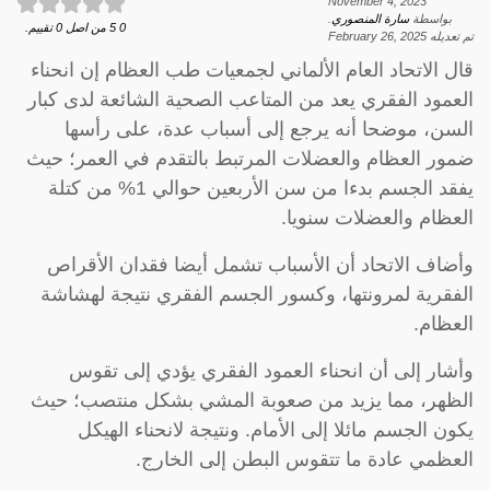
November 4, 2023
بواسطة
سارة المنصوري
.
0
5
من اصل
0
تقييم.
تم تعديله
February 26, 2025
قال الاتحاد العام الألماني لجمعيات طب ‫العظام إن انحناء
العمود الفقري يعد من المتاعب الصحية الشائعة لدى كبار
‫السن، موضحا أنه يرجع إلى أسباب عدة، على رأسها
ضمور العظام والعضلات ‫المرتبط بالتقدم في العمر؛ حيث
يفقد الجسم بدءا من سن الأربعين حوالي ‫%1 من كتلة
العظام والعضلات سنويا.
‫وأضاف الاتحاد أن الأسباب تشمل أيضا فقدان الأقراص
الفقرية لمرونتها، ‫وكسور الجسم الفقري نتيجة لهشاشة
العظام.
‫وأشار إلى أن انحناء العمود الفقري يؤدي إلى تقوس
الظهر، مما يزيد ‫من صعوبة المشي بشكل منتصب؛ حيث
يكون الجسم مائلا إلى الأمام. ونتيجة ‫لانحناء الهيكل
العظمي عادة ما تتقوس البطن إلى الخارج.