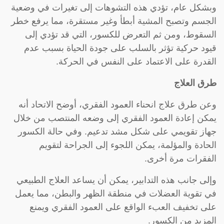
‫وبشكل عام، تؤدي هذه التشوهات إلى تغيرات في وضعية
الجسم وتصبح المشية ‫أبطأ وغير مستقرة، مما يرفع خطر
السقوط، ومن ثم التعرض للكسور، التي قد ‫تؤدي إلى
قيود حركية تؤثر بالسلب على جودة الحياة بسبب عدم
القدرة على ‫الاعتماد على النفس في الحركة.
‫طرق العلاج
‫وعن طرق علاج انحناء العمود الفقري، أوضح الاتحاد أنه
يمكن إعادة العمود ‫الفقري إلى وضعه المنتصب من خلال
جهاز تقويمي على شكل مشد تدعيم. وفي ‫حالة الكسور
الحادة والمؤلمة، يمكن اللجوء إلى الجراحة لتقويم
الفقرات ‫مرة أخرى.
‫وإلى جانب هذه التدابير، يمكن أن يساعد العلاج الطبيعي
في تقوية العضلات ‫في منطقة الظهر والبطن، مما يعمل
على تخفيف العبء الواقع على العمود ‫الفقري ويمنع
المزيد من الكسور.