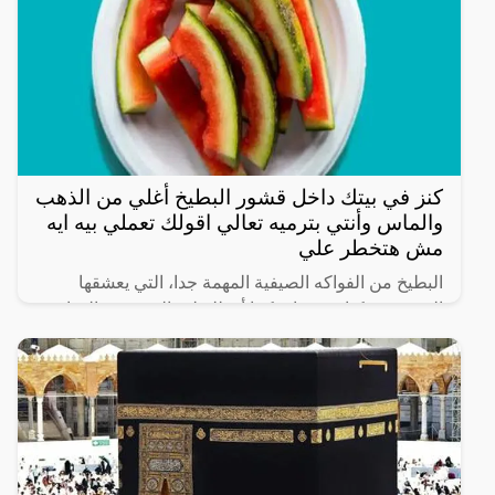
كنز في بيتك داخل قشور البطيخ أغلي من الذهب
والماس وأنتي بترميه تعالي اقولك تعملي بيه ايه
مش هتخطر علي
البطيخ من الفواكه الصيفية المهمة جدا، التي يعشقها
الجميع من كبار وصغار، كما أن للبطيخ العديد من الفوائد
حيث أن البطيخ يمد الجسم بالفيتامينات والألياف الهامة