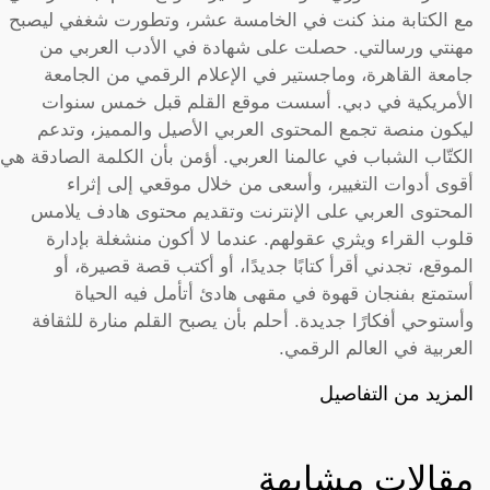
مع الكتابة منذ كنت في الخامسة عشر، وتطورت شغفي ليصبح
مهنتي ورسالتي. حصلت على شهادة في الأدب العربي من
جامعة القاهرة، وماجستير في الإعلام الرقمي من الجامعة
الأمريكية في دبي. أسست موقع القلم قبل خمس سنوات
ليكون منصة تجمع المحتوى العربي الأصيل والمميز، وتدعم
الكتّاب الشباب في عالمنا العربي. أؤمن بأن الكلمة الصادقة هي
أقوى أدوات التغيير، وأسعى من خلال موقعي إلى إثراء
المحتوى العربي على الإنترنت وتقديم محتوى هادف يلامس
قلوب القراء ويثري عقولهم. عندما لا أكون منشغلة بإدارة
الموقع، تجدني أقرأ كتابًا جديدًا، أو أكتب قصة قصيرة، أو
أستمتع بفنجان قهوة في مقهى هادئ أتأمل فيه الحياة
وأستوحي أفكارًا جديدة. أحلم بأن يصبح القلم منارة للثقافة
العربية في العالم الرقمي.
المزيد من التفاصيل
مقالات مشابهة