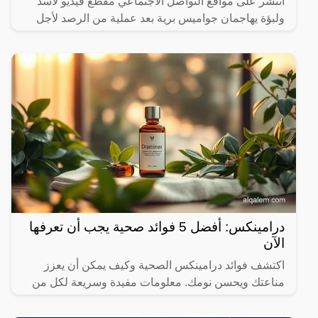
انتشر على مواقع التواصل الاجتماعي مقطع فيديو لأسد
ولبؤة يهاجمان جواميس برية بعد عملية من الرصد لأجل
الفوز بصيد ثمين.
درامينكس: أفضل 5 فوائد صحية يجب أن تعرفها
الآن
اكتشف فوائد درامينكس الصحية وكيف يمكن أن يعزز
مناعتك ويحسن نومك. معلومات مفيدة وسريعة لكل من
يهتم بصحته.