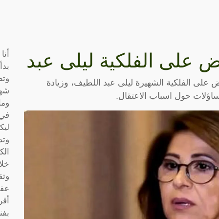
أنا
بض على الفلكية ليلى عبد
بدأ
وتط
ض على الفلكية الشهيرة ليلى عبد اللطيف، وزيادة
شها
ساؤلات حول اسباب الاعتقال.
وما
في 
ليك
وتد
الك
خلا
وتق
عقو
أقر
بفن