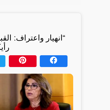
“انهيار واعتراف: الق
رأي