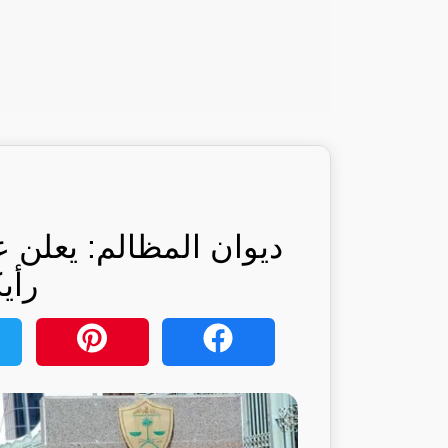
ديوان المظالم: يعلن
رأي