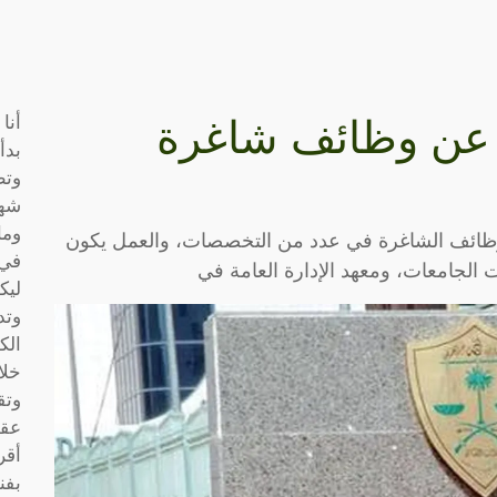
أنا
ن عن وظائف شاغرة
بدأ
وتط
شها
وما
وظائف الشاغرة في عدد من التخصصات، والعمل يكون
في 
الجامعات، ومعهد الإدارة العامة في
ليك
وتد
الك
خلا
وتق
عقو
أقر
بفن