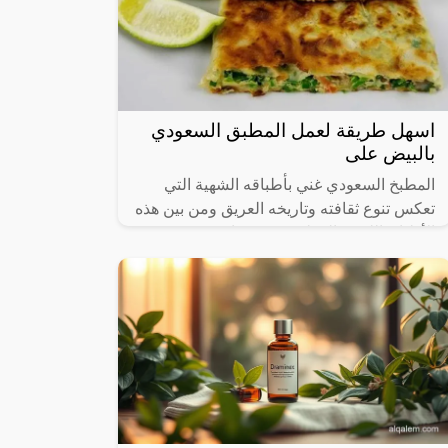
اسهل طريقة لعمل المطبق السعودي
بالبيض على
المطبخ السعودي غني بأطباقه الشهية التي
تعكس تنوع ثقافته وتاريخه العريق ومن بين هذه
الأطباق اللذيذة المطبق، وهو عبارة عن عجينة
رقيقة محشوة بالبيض واللحم المفروم