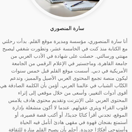
سارة المنصوري
أنا سارة المنصوري، مؤسسة ومديرة موقع القلم. بدأت رحلتي
مع الكتابة منذ كنت في الخامسة عشر، وتطورت شغفي ليصبح
مهنتي ورسالتي. حصلت على شهادة في الأدب العربي من
جامعة القاهرة، وماجستير في الإعلام الرقمي من الجامعة
الأمريكية في دبي. أسست موقع القلم قبل خمس سنوات
ليكون منصة تجمع المحتوى العربي الأصيل والمميز، وتدعم
الكتّاب الشباب في عالمنا العربي. أؤمن بأن الكلمة الصادقة هي
أقوى أدوات التغيير، وأسعى من خلال موقعي إلى إثراء
المحتوى العربي على الإنترنت وتقديم محتوى هادف يلامس
قلوب القراء ويثري عقولهم. عندما لا أكون منشغلة بإدارة
الموقع، تجدني أقرأ كتابًا جديدًا، أو أكتب قصة قصيرة، أو
أستمتع بفنجان قهوة في مقهى هادئ أتأمل فيه الحياة
وأستوحي أفكارًا جديدة. أحلم بأن يصبح القلم منارة للثقافة