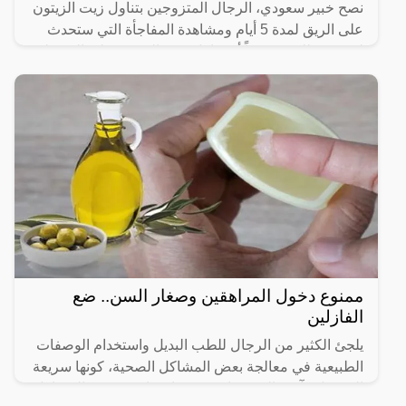
نصح خبير سعودي، الرجال المتزوجين بتناول زيت الزيتون
على الريق لمدة 5 أيام ومشاهدة المفاجأة التي ستحدث
لهم بعد ذلك، موضحاً أن تناول زيت الزيتون على الريق له
ممنوع دخول المراهقين وصغار السن.. ضع
الفازلين
يلجئ الكثير من الرجال للطب البديل واستخدام الوصفات
الطبيعية في معالجة بعض المشاكل الصحية، كونها سريعة
المفعول وآمنة الاستخدام حسب اعتقادهم، وتعد المشاكل