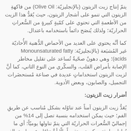
يتمّ إنتاج زيت الزيتون (بالإنجليزيّة: Olive Oil) من فاكهةِ
الزيتون التي تنمو على أشجار الزيتون، حيث يُعَدُّ هذا الزيت
من الأطعمةِ التي تحتوي على كمّيةٍ كبيرةٍ من السُّعراتِ
الحراريّة؛ ولذلك يُنصَح دائماً باستخدامه باعتدال.
كما أنَّه يحتوي على العديد من الأحماض الدُّهنية الأُحاديّة
غير المُشبَعة (بالإنجليزيّة: Monounsaturated fatty
acids)؛ وهي دهونٌ صحّيةٌ تُساعد على تقليل مخاطر
الإصابة بأمراض القلب، والسكّري من النوع الثاني، كما أنَّ
لزيت الزيتون استخداماتٍ عديدة في صناعة مُستحضَرات
التجميل، والصابون، وبعض الأدوية.
أضرار زيت الزيتون:
يُعَدُّ زيت الزيتون آمناً عند تناوُله بشكل مُناسب عن طريقِ
الفم؛ حيث يمكن استخدامه بنسبة تصل إلى 14% من
إجماليّ السُّعرات الحراريّة التي يتمّ تناولها يوميّاً؛ أي ما