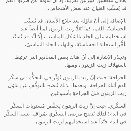
يُعادل ملعقتين كبيرتين تقريباً، إلّا أنَّ تناوُله عن طريق الفم
قد يُسبِّب الغثيان عند بعض الأشخاص،.
بالإضافة إلى أنَّ تناوُله بعد علاج الأسنان قد يُسبِّب
الحساسيّة للفم، كما يُعَدُّ زيت الزيتون آمناً أيضاً عند
استخدامه على الجلد بالشكل المناسب، إلّا أنَّه قد يُسبِّب
تأخُّر استجابة الحساسيّة، والتهاب الجلد التماسيّ،.
وتجدُر الإشارة إلى أنّ هناك بعض المحاذير التي ترتبط
باستهلاك زيت الزيتون، ومنها:
الجراحة: حيث إنَّ زيت الزيتون يُؤثِّر في التحكُّم في سكّر
الدم أثناء الجراحة، وبعدها؛ لذلك يُنصَح بالتوقُّفِ عن تناوُل
زيت الزيتون قبلَ الجراحةِ بأسبوعَين.
السكّري: حيث إنَّ زيت الزيتون يُخفِّض مُستويات السكّر
في الدم؛ لذلك يُنصَح مرضى السكّري بمُراقبة نسبة السكّر
في الدم جيّداً عند استخدامهم لزيت الزيتون.