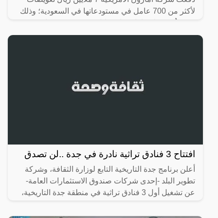
لأكثر من 700 عامل في مستودعاتها في السعودية؛ وذلك
بعد تعرُّضهم لانتهاكات واستغلال، ودفعهم رسومًا غير
قانونية؛
افتتاح 3 فنادق تراثية نادرة في جدة ..لن تصدق
أعلن برنامج جدة التاريخية التابع لوزارة الثقافة، وشركة
تطوير البلد -إحدى شركات صندوق الاستثمارات العامة-
عن تشغيل أول 3 فنادق تراثية في منطقة جدة التاريخية،