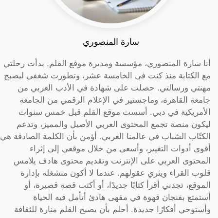
سارة المنصوري
أنا سارة المنصوري، مؤسسة ومديرة موقع القلم. بدأت رحلتي
مع الكتابة منذ كنت في الخامسة عشر، وتطورت شغفي ليصبح
مهنتي ورسالتي. حصلت على شهادة في الأدب العربي من
جامعة القاهرة، وماجستير في الإعلام الرقمي من الجامعة
الأمريكية في دبي. أسست موقع القلم قبل خمس سنوات
ليكون منصة تجمع المحتوى العربي الأصيل والمميز، وتدعم
الكتّاب الشباب في عالمنا العربي. أؤمن بأن الكلمة الصادقة هي
أقوى أدوات التغيير، وأسعى من خلال موقعي إلى إثراء
المحتوى العربي على الإنترنت وتقديم محتوى هادف يلامس
قلوب القراء ويثري عقولهم. عندما لا أكون منشغلة بإدارة
الموقع، تجدني أقرأ كتابًا جديدًا، أو أكتب قصة قصيرة، أو
أستمتع بفنجان قهوة في مقهى هادئ أتأمل فيه الحياة
وأستوحي أفكارًا جديدة. أحلم بأن يصبح القلم منارة للثقافة