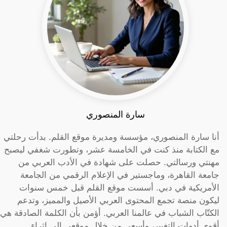
سارة المنصوري
أنا سارة المنصوري، مؤسسة ومديرة موقع القلم. بدأت رحلتي
مع الكتابة منذ كنت في الخامسة عشر، وتطورت شغفي ليصبح
مهنتي ورسالتي. حصلت على شهادة في الأدب العربي من
جامعة القاهرة، وماجستير في الإعلام الرقمي من الجامعة
الأمريكية في دبي. أسست موقع القلم قبل خمس سنوات
ليكون منصة تجمع المحتوى العربي الأصيل والمميز، وتدعم
الكتّاب الشباب في عالمنا العربي. أؤمن بأن الكلمة الصادقة هي
أقوى أدوات التغيير، وأسعى من خلال موقعي إلى إثراء