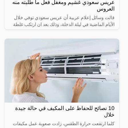
عريس سعودي غشيم ومغفل فعل ما طلبته منه
العروس
قالت وسائل إعلام عربية أن عريس سعودي توفي خلال
الأيام الماضية في ليلة الدخلة، وذلك بعد ان ارتكب غلطة
عمره ونفذ طلب العروسة فكانت نهايته صادمة وغير
متوقعة.وفي
10 نصائح للحفاظ على المكيف في حالة جيدة
خلال
كلما ارتفعت حرارة الطقس، زادت صعوبة عمل مكيفات