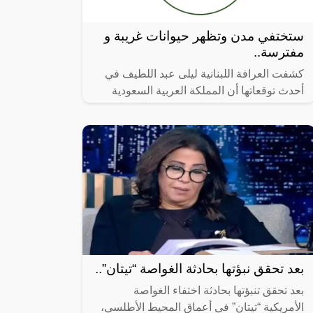
ستختفي مدن وتظهر حيوانات غريبة و
مفترسة..
كشفت العرافة اللبنانية ليلى عبد اللطيف في
أحدث توقعاتها أن المملكة العربية السعودية
ستشهد في 2023 إزدهار كبير في ظل قيادة
ولي العهد الأمير محمد بن سلمان،
بعد تحقق نبؤتها بحادثة الغواصة “تيتان”..
بعد تحقق تنبؤتها بحادثة اختفاء الغواصة
الأمريكية “تيتان” في أعماق المحيط الأطلسي،