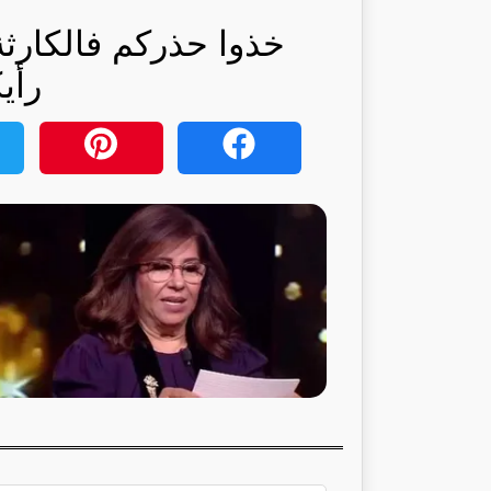
خذوا حذركم فالكارثة 
رأي