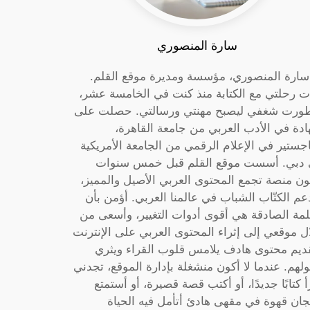
سارة المنصوري
 سارة المنصوري، مؤسسة ومديرة موقع القلم.
ت رحلتي مع الكتابة منذ كنت في الخامسة عشر،
ورت شغفي ليصبح مهنتي ورسالتي. حصلت على
دة في الأدب العربي من جامعة القاهرة،
جستير في الإعلام الرقمي من الجامعة الأمريكية
دبي. أسست موقع القلم قبل خمس سنوات
ون منصة تجمع المحتوى العربي الأصيل والمميز،
عم الكتّاب الشباب في عالمنا العربي. أؤمن بأن
لمة الصادقة هي أقوى أدوات التغيير، وأسعى من
ل موقعي إلى إثراء المحتوى العربي على الإنترنت
ديم محتوى هادف يلامس قلوب القراء ويثري
لهم. عندما لا أكون منشغلة بإدارة الموقع، تجدني
أ كتابًا جديدًا، أو أكتب قصة قصيرة، أو أستمتع
جان قهوة في مقهى هادئ أتأمل فيه الحياة