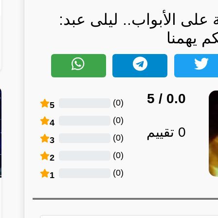
على الأبواب.. ليلى عبد:
كم يهمنا
/ 5
0.0
)
0
(
5
)
0
(
4
0
تقييم
)
0
(
3
)
0
(
2
)
0
(
1