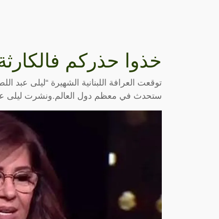
خذوا حذركم فالكارثة 
توقعت العرافة اللبنانية الشهيرة “ليلى عبد ال
ستحدث في معظم دول العالم.ونشرت ليلى عبد