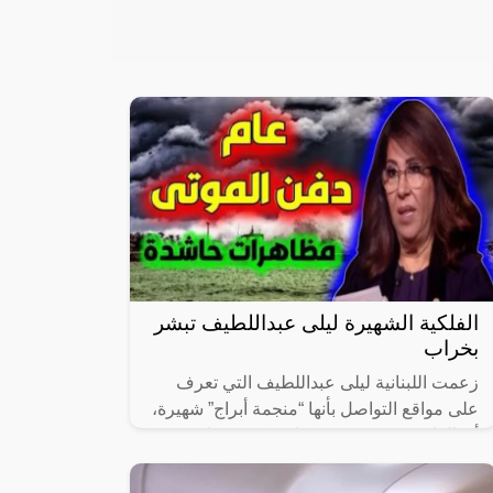
الفلكية الشهيرة ليلى عبداللطيف تبشر
بخراب
زعمت اللبنانية ليلى عبداللطيف التي تعرف
على مواقع التواصل بأنها “منجمة أبراج” شهيرة،
أن العام 2023 سيشهد كوارث كبيرة على
المستوى العالمي وأنه عام “دموي” بشكل