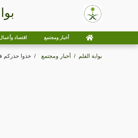
بوا
أخبار ومجتمع
اقتصاد وأعمال
بوابة القلم
أخبار ومجتمع
خذوا حذركم فال