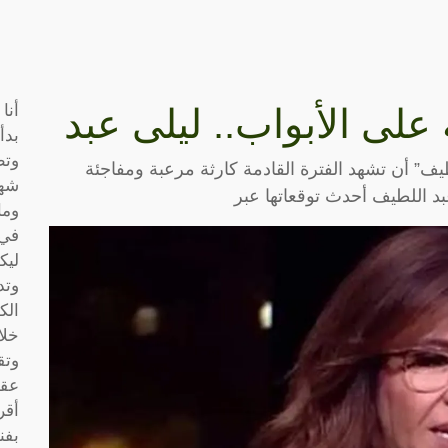
أنا
على الأبواب.. ليلى عبد
بدأ
وتط
لطيف” أن تشهد الفترة القادمة كارثة مرعبة ومفاجئة
شها
 اللطيف أحدث توقعاتها عبر
وما
في 
ليك
وتد
الك
خلا
وتق
عقو
أقر
بفن