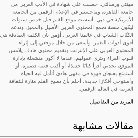
مهنتي ورسالتي. حصلت على شهادة في الأدب العربي من
جامعة القاهرة، وماجستير في الإعلام الرقمي من الجامعة
الأمريكية في دبي. أسست موقع القلم قبل خمس سنوات
ليكون منصة تجمع المحتوى العربي الأصيل والمميز، وتدعم
الكتّاب الشباب في عالمنا العربي. أؤمن بأن الكلمة الصادقة هي
أقوى أدوات التغيير، وأسعى من خلال موقعي إلى إثراء
المحتوى العربي على الإنترنت وتقديم محتوى هادف يلامس
قلوب القراء ويثري عقولهم. عندما لا أكون منشغلة بإدارة
الموقع، تجدني أقرأ كتابًا جديدًا، أو أكتب قصة قصيرة، أو
أستمتع بفنجان قهوة في مقهى هادئ أتأمل فيه الحياة
وأستوحي أفكارًا جديدة. أحلم بأن يصبح القلم منارة للثقافة
العربية في العالم الرقمي.
المزيد من التفاصيل
مقالات مشابهة