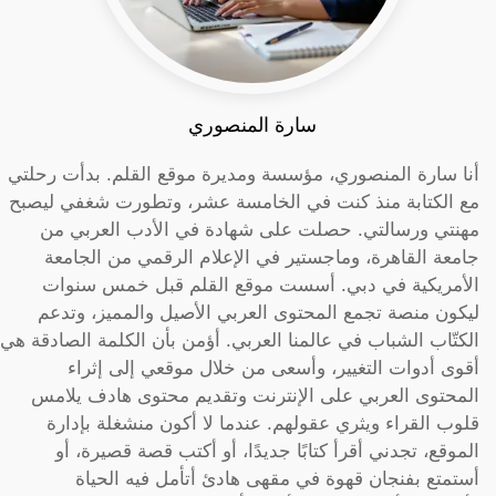
سارة المنصوري
أنا سارة المنصوري، مؤسسة ومديرة موقع القلم. بدأت رحلتي
مع الكتابة منذ كنت في الخامسة عشر، وتطورت شغفي ليصبح
مهنتي ورسالتي. حصلت على شهادة في الأدب العربي من
جامعة القاهرة، وماجستير في الإعلام الرقمي من الجامعة
الأمريكية في دبي. أسست موقع القلم قبل خمس سنوات
ليكون منصة تجمع المحتوى العربي الأصيل والمميز، وتدعم
الكتّاب الشباب في عالمنا العربي. أؤمن بأن الكلمة الصادقة هي
أقوى أدوات التغيير، وأسعى من خلال موقعي إلى إثراء
المحتوى العربي على الإنترنت وتقديم محتوى هادف يلامس
قلوب القراء ويثري عقولهم. عندما لا أكون منشغلة بإدارة
الموقع، تجدني أقرأ كتابًا جديدًا، أو أكتب قصة قصيرة، أو
أستمتع بفنجان قهوة في مقهى هادئ أتأمل فيه الحياة