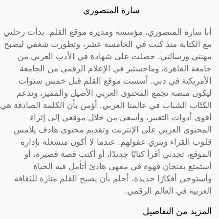
سارة المنصوري
أنا سارة المنصوري، مؤسسة ومديرة موقع القلم. بدأت رحلتي
مع الكتابة منذ كنت في الخامسة عشر، وتطورت شغفي ليصبح
مهنتي ورسالتي. حصلت على شهادة في الأدب العربي من
جامعة القاهرة، وماجستير في الإعلام الرقمي من الجامعة
الأمريكية في دبي. أسست موقع القلم قبل خمس سنوات
ليكون منصة تجمع المحتوى العربي الأصيل والمميز، وتدعم
الكتّاب الشباب في عالمنا العربي. أؤمن بأن الكلمة الصادقة هي
أقوى أدوات التغيير، وأسعى من خلال موقعي إلى إثراء
المحتوى العربي على الإنترنت وتقديم محتوى هادف يلامس
قلوب القراء ويثري عقولهم. عندما لا أكون منشغلة بإدارة
الموقع، تجدني أقرأ كتابًا جديدًا، أو أكتب قصة قصيرة، أو
أستمتع بفنجان قهوة في مقهى هادئ أتأمل فيه الحياة
وأستوحي أفكارًا جديدة. أحلم بأن يصبح القلم منارة للثقافة
العربية في العالم الرقمي.
المزيد من التفاصيل