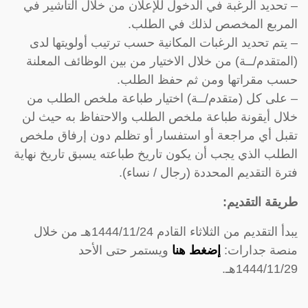
– تحديد الرغبة في الدخول للإعلان من خلال التأشير في
المربع المخصص لذلك في الطلب.
– يتم تحديد الرغبات المكانية حسب ترتيب أولويتها لدى
(المتقدم/ــة) من خلال الاختيار من بين الوظائف المعلنة
حسب مقراتها ومن ثم حفظ الطلب.
– على كل (متقدم/ــة) اختيار طباعة ملخص الطلب من
خلال أيقونة طباعة ملخص الطلب والاحتفاظ به حيث لن
تقبل أي مراجعة أو استفسار أو تظلم دون إرفاق ملخص
الطلب الذي يجب أن يكون تاريخ طباعته يسبق تاريخ نهاية
فترة التقديم المحددة (رجال / نساء).
طريقة التقديم:
يبدأ التقديم من الثلاثاء القادم 1444/11/24هـ من خلال
منصة جدارات:
إضغط هنا
ويستمر حتى الأحد
1444/11/29هـ.