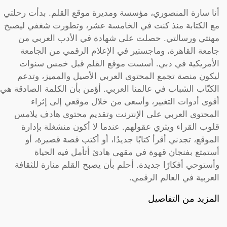
أنا سارة المنصوري، مؤسسة ومديرة موقع القلم. بدأت رحلتي
مع الكتابة منذ كنت في الخامسة عشر، وتطورت شغفي ليصبح
مهنتي ورسالتي. حصلت على شهادة في الأدب العربي من
جامعة القاهرة، وماجستير في الإعلام الرقمي من الجامعة
الأمريكية في دبي. أسست موقع القلم قبل خمس سنوات
ليكون منصة تجمع المحتوى العربي الأصيل والمميز، وتدعم
الكتّاب الشباب في عالمنا العربي. أؤمن بأن الكلمة الصادقة هي
أقوى أدوات التغيير، وأسعى من خلال موقعي إلى إثراء
المحتوى العربي على الإنترنت وتقديم محتوى هادف يلامس
قلوب القراء ويثري عقولهم. عندما لا أكون منشغلة بإدارة
الموقع، تجدني أقرأ كتابًا جديدًا، أو أكتب قصة قصيرة، أو
أستمتع بفنجان قهوة في مقهى هادئ أتأمل فيه الحياة
وأستوحي أفكارًا جديدة. أحلم بأن يصبح القلم منارة للثقافة
العربية في العالم الرقمي.
المزيد من التفاصيل