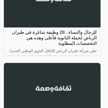
للرجال والنساء.. 28 وظيفة شاغرة في طيران
الرياض لحملة الثانوية فأعلى وهذه هي
التخصصات المطلوبة
تعلن شركة طيران الرياض (الناقل الجوي الوطني الجديد)
عن فتح باب التوظيف لشغل (28) وظيفة للرجال والنساء
حملة كافة المؤهلات (الثانوية، الدبلوم، البكالوريوس
فأعلى)