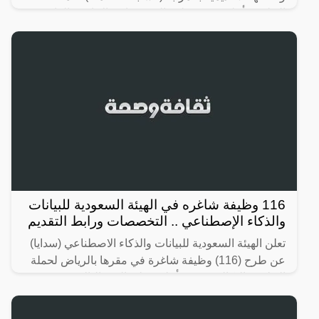
الدبلوم فأعلى في مختلف التخصصات (الإدارية، القانونية،
116 وظيفة شاغره في الهيئة السعودية للبيانات
والذكاء الإصطناعي .. التخصصات ورابط التقديم
تعلن الهيئة السعودية للبيانات والذكاء الاصطناعي (سدايا)
عن طرح (116) وظيفة شاغرة في مقرها بالرياض لحملة
الدبلوم والبكالوريوس فأعلى، على النحو التالي: