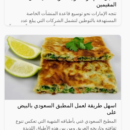
المقيمين
تتجه الإمارات نحو توسيع قاعدة المنشآت الخاصة
المستهدفة بالتوطين لتشمل الشركات التي يبلغ عدد
العاملين فيها من 20 إلى 49 عاملاً، في 14 نشاطاً اقتصادياً
رئيساً تم
اسهل طريقة لعمل المطبق السعودي بالبيض
على
المطبخ السعودي غني بأطباقه الشهية التي تعكس تنوع
ثقافته وتاريخه العريق ومن بين هذه الأطباق اللذيذة