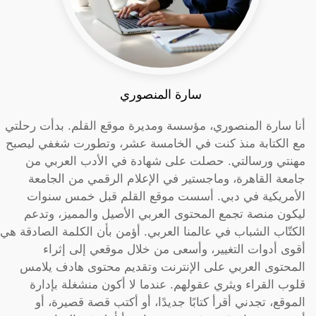
سارة المنصوري
أنا سارة المنصوري، مؤسسة ومديرة موقع القلم. بدأت رحلتي
مع الكتابة منذ كنت في الخامسة عشر، وتطورت شغفي ليصبح
مهنتي ورسالتي. حصلت على شهادة في الأدب العربي من
جامعة القاهرة، وماجستير في الإعلام الرقمي من الجامعة
الأمريكية في دبي. أسست موقع القلم قبل خمس سنوات
ليكون منصة تجمع المحتوى العربي الأصيل والمميز، وتدعم
الكتّاب الشباب في عالمنا العربي. أؤمن بأن الكلمة الصادقة هي
أقوى أدوات التغيير، وأسعى من خلال موقعي إلى إثراء
المحتوى العربي على الإنترنت وتقديم محتوى هادف يلامس
قلوب القراء ويثري عقولهم. عندما لا أكون منشغلة بإدارة
الموقع، تجدني أقرأ كتابًا جديدًا، أو أكتب قصة قصيرة، أو