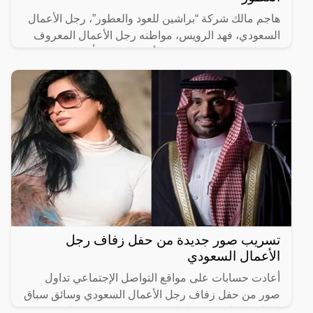
هاجم مالك شركة “براشين للعود والعطور”، رجل الأعمال
السعودي، فهد الرويس، مواطنه رجل الأعمال المعروف
“يزيد الراجحي”، بسبب بيع الأخير للعطور بأسعار مخفضة
ورخيصة
تسريب صور جديدة من حفل زفاف رجل
الأعمال السعودي
أعادت حسابات على مواقع التواصل الإجتماعي تداول
صور من حفل زفاف رجل الأعمال السعودي وسائق سباق
الرالي السابق “يزيد الراجحي”، معبرين عن اعجابهم