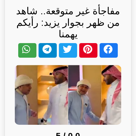
مفاجأة غير متوقعة.. شاهد
من ظهر بجوار يزيد: رأيكم
يهمنا
/ 5
0.0