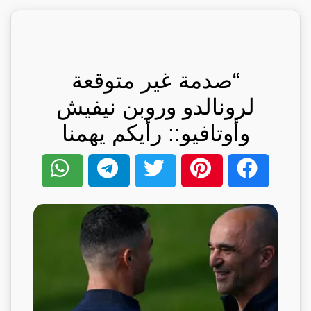
“صدمة غير متوقعة
لرونالدو وروبن نيفيش
وأوتافيو:: رأيكم يهمنا