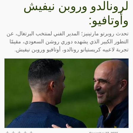
لرونالدو وروبن نيفيش
وأوتافيو:
تحدث روبرتو مارتينيز؛ المدير الفني لمنتخب البرتغال، عن
التطور الكبير الذي يشهده دوري روشن السعودي، مقيمًا
تجربة لاعبيه كريستيانو رونالدو، أوتافيو وروبن نيفيش.