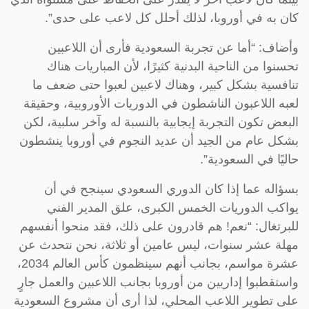
كان به في أوروبا، لذلك أحلل كل لاعب على حدى”.
وأضاف: “أما عن تجربة السعودية فأرى أن اللاعبين
تحسنوا من الناحية البدنية كثيرًا، لأن المباريات هناك
تنافسية بشكل كبير، وهناك لاعبين لعبوا حتى ضعف ما
لعبه اللاعبون الناشطون في الدوريات الأوروبية، وحقيقة
البعض تكون التجربة إيجابية بالنسبة له وآخر سلبية، لكن
بشكل عام من الجيد أن عديد النجوم في أوروبا ينشطون
حاليًا في السعودية”.
بسؤاله عما إذا كان الدوري السعودي سينجح في أن
يواكب الدوريات الخمس الكبرى، علق المدير الفني
للبرتغال: “نعم! هم قادرون على ذلك، فقد منحوا أنفسهم
مهلة عشر سنوات، ليس عامين أو ثلاثة، نحن نتحدث عن
عشرة مواسم، بجانب أنهم سينظمون كأس العالم 2034،
واستقطبوا إداريين من أوروبا بجانب اللاعبين والعمل جارٍ
على تطوير اللاعب المحلي، لذا أرى أن مشروع السعودية