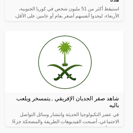
استيقظ أكثر من 51 مليون شخص في كوريا الجنوبية،
الأربعاء، ليجدوا أنفسهم أصغر بعام أو عامين على الأقل،
وفقا للقانون.
شاهد صقر الجديان الإفريقي ..يتمسخر ويلعب
باليه
في عصر التكنولوجيا الحديثة وانتشار وسائل التواصل
الاجتماعي، أصبحت الفيديوهات الطريفة والمضحكة جزءًا
لا يتجزأ من حياتنا اليومية، ومن بين الفيديوهات التي