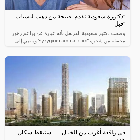
“دكتورة سعودية تقدم نصيحة من ذهب للشباب
“قبل
وصفت دكتور سعودية القرنفل بأنه عبارة عن براعم زهور
مجففة من شجرة “Syzygium aromaticum وينتمي إلى
عائلة النبات المسماة “yrtaceae”، وهو نبات دائم الخضرة
ينمو في
في واقعة أغرب من الخيال … استيقظ سكان
هذه