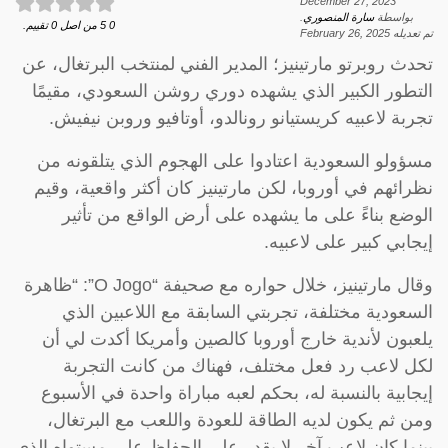
December 27, 2023
بواسطة
سارة المنصوري
.
0
5
من اصل
0
تقييم.
تم تعديله
February 26, 2025
تحدث روبرتو مارتينيز؛ المدير الفني لمنتخب البرتغال، عن
التطور الكبير الذي يشهده دوري روشن السعودي، مقيمًا
تجربة لاعبيه كريستيانو رونالدو، أوتافيو وروبن نيفيش.
مسؤولو السعودية اعتادوا على الهجوم الذي يتلقونه من
نظرائهم في أوروبا، لكن مارتينيز كان أكثر واقعية، وقيم
الوضع بناءً على ما يشهده على أرض الواقع من تأثير
إيجابي كبير على لاعبيه.
وقال مارتينيز، خلال حواره مع صحيفة “O Jogo”: “ظاهرة
السعودية مختلفة، تجربتي السابقة مع اللاعبين الذي
يلعبون لأندية خارج أوروبا كالصين وأمريكا أكدت لي أن
لكل لاعب رد فعل مختلف، فهناك من كانت التجربة
إيجابية بالنسبة له، بحكم لعبه مباراة واحدة في الأسبوع
ومن ثم يكون لديه الطاقة للعودة واللعب مع البرتغال،
بينما كان لاعب آخر لا يقدر على الحفاظ على مستواه الذي