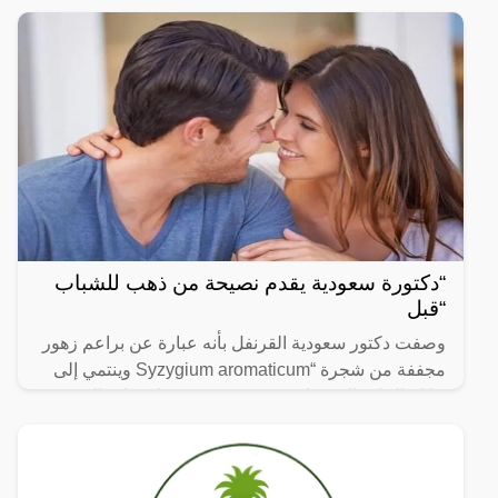
انتشرت
“دكتورة سعودية يقدم نصيحة من ذهب للشباب
“قبل
وصفت دكتور سعودية القرنفل بأنه عبارة عن براعم زهور
مجففة من شجرة “Syzygium aromaticum وينتمي إلى
عائلة النبات المسماة “yrtaceae”، وهو نبات دائم الخضرة
ينمو في