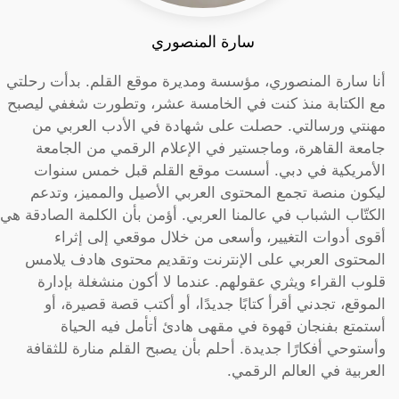
سارة المنصوري
أنا سارة المنصوري، مؤسسة ومديرة موقع القلم. بدأت رحلتي
مع الكتابة منذ كنت في الخامسة عشر، وتطورت شغفي ليصبح
مهنتي ورسالتي. حصلت على شهادة في الأدب العربي من
جامعة القاهرة، وماجستير في الإعلام الرقمي من الجامعة
الأمريكية في دبي. أسست موقع القلم قبل خمس سنوات
ليكون منصة تجمع المحتوى العربي الأصيل والمميز، وتدعم
الكتّاب الشباب في عالمنا العربي. أؤمن بأن الكلمة الصادقة هي
أقوى أدوات التغيير، وأسعى من خلال موقعي إلى إثراء
المحتوى العربي على الإنترنت وتقديم محتوى هادف يلامس
قلوب القراء ويثري عقولهم. عندما لا أكون منشغلة بإدارة
الموقع، تجدني أقرأ كتابًا جديدًا، أو أكتب قصة قصيرة، أو
أستمتع بفنجان قهوة في مقهى هادئ أتأمل فيه الحياة
وأستوحي أفكارًا جديدة. أحلم بأن يصبح القلم منارة للثقافة
العربية في العالم الرقمي.