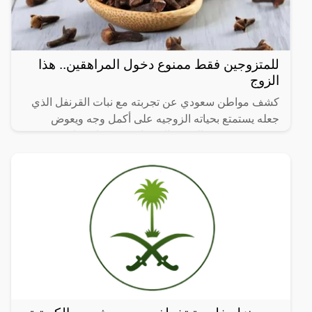
للمتزوجين فقط ممنوع دخول المراهقين.. هذا
الزوج
كشف مواطن سعودي عن تجربته مع نبات القرنفل الذي
جعله يستمتع بحياته الزوجيه على أكمل وجه ويعوض
زوجته عن سنين العجز والحرمان حيث كان يعاني من
الضعف أثناء العلاقة