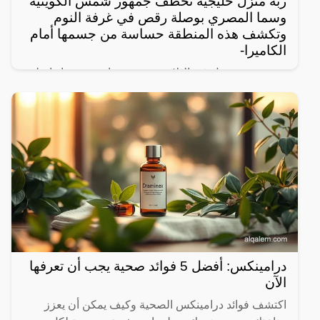
ربه منزل خليجية تخطف جمهور شمس الكويتية
وسما المصري بوصلة رقص في غرفة النوم
وتكشف هذه المنطقة حساسة من جسمها أمام
الكاميرا-
نشرت ربة منزل في الثلاثين من عمرها، عبر حسابها على
التيك توك، مقطع فيديو صادم، ظهرت فيه وهي ترتدي
ملابس عارية وترقص بطريقة جريئة جداً في غرفة النوم،
ولم تكتفي
درامينكس: أفضل 5 فوائد صحية يجب أن تعرفها
الآن
اكتشف فوائد درامينكس الصحية وكيف يمكن أن يعزز