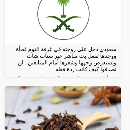
سعودي دخل على زوجته في غرفة النوم فجأة
ووجدها تفعل بث مباشر عبر سناب شات
وتستعرض وجهها وشعرها أمام المتابعين.. لن
تصدقوا كيف كانت ردة فعله
تفاجأت مشهورة سناب شات، السعودية “زهور سعود”،
بدخول زوجها عليها أثناء ما كانت تقوم بعمل بث مباشر
عبر حسابها على تطبيق السناب شات، حيث طلب منها أن
تغلق البث على