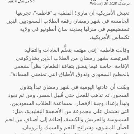
0
5
من اصل
0
تقييم.
تم تعديله
February 26, 2025
تعيش الأمريكية آن ماري؛ الملقبة بـ “فاطمة”، تجربتها
الخامسة في شهر رمضان رفقة الطلاب السعوديين الذين
تستضيفهم في منزلها بمدينة سان أنطونيو في ولاية
تكساس الأمريكية.
وقالت فاطمة “إنني مهتمة بتعلُّم العادات والتقاليد
المرتبطة بشهر رمضان من الطلاب الذين يشاركونني
الإقامة، خاصة فيما يتعلق بثقافة الطعام؛ نظراً لشغفي
بالمطبخ السعودي وتذوق الأطباق التي تمنحني السعادة”.
وبيّنت أن عادتها اليومية في شهر رمضان تبدأ بتناول
السحور، ثم تذهب للعمل حتى قُبيل العصر، ومن ثم تعود
وتبدأ بإعداد وجبة الإفطار، بمساعدة الطلاب السعوديين،
التي تشتمل على مجموعة من الأطعمة التقليدية، مثل:
السمبوسة والجريش والكبسة، إضافة إلى أصنافٍ من لحم
الضأن المشوي، وشرائح اللحم والسمك والروبيان،