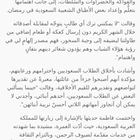
والفواكه والخضراوات والسَلطات، إلى جانب اهتمامها
بتعلُّم وإعداد بعض الأطباق الشعبية السعودية في رمضان.
وقالت “لا يمكنني ترك أي طالبٍ يتوجّه لمقابلة أصدقائه
خلال الشهر الكريم دون إرسال كعكة أو طعام إضافي من
طاولتنا ليضيفه إلى وجبة السحور، فهم مصدر إلهامٍ لي في
رؤية هؤلاء الشباب وهم يؤدون شعائر دينهم بتفانٍ
واهتمام”.
وأشادت بأخلاق الطلاب السعوديين واحترامهم ورعايتهم،
مؤكدة أنهم أصبحوا جزءاً من عائلتها، معبرةً عن تقديرها
لتواضعهم وتقديرهم للقيم الأخلاقية، وقالت “حينما يسألني
البعض عن الطلاب السعوديين، أجدهم أبنائي، وأجدني لا
يمكن أن أتجاوز أمهاتهم اللاتي أحسنّ تربية أبنائهن”.
واختتمت فاطمة حديثها بالإشارة إلى زيارتها للمملكة
العربية السعودية، حيث أدّت العمرة، مشيدة بما شهدته
من خدمات مقدّمة لضيوف الرحمن، وبالتزام الثقافة