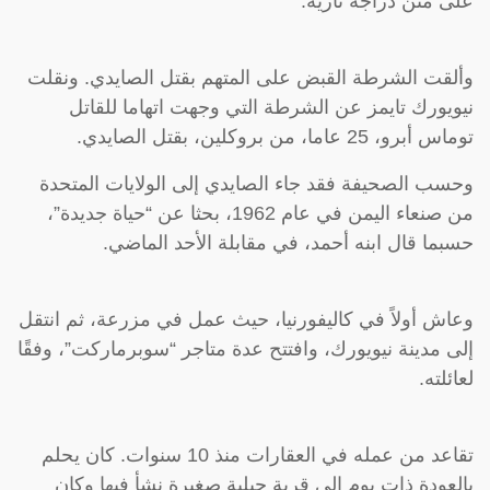
على متن دراجة نارية.
وألقت الشرطة القبض على المتهم بقتل الصايدي. ونقلت
نيويورك تايمز عن الشرطة التي وجهت اتهاما للقاتل
توماس أبرو، 25 عاما، من بروكلين، بقتل الصايدي.
وحسب الصحيفة فقد جاء الصايدي إلى الولايات المتحدة
من صنعاء اليمن في عام 1962، بحثا عن “حياة جديدة”،
حسبما قال ابنه أحمد، في مقابلة الأحد الماضي.
وعاش أولاً في كاليفورنيا، حيث عمل في مزرعة، ثم انتقل
إلى مدينة نيويورك، وافتتح عدة متاجر “سوبرماركت”، وفقًا
لعائلته.
تقاعد من عمله في العقارات منذ 10 سنوات. كان يحلم
بالعودة ذات يوم إلى قرية جبلية صغيرة نشأ فيها وكان