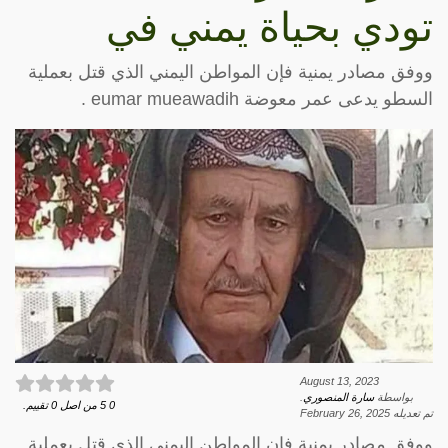
تودي بحياة يمني في
ووفق مصادر يمنية فإن المواطن اليمني الذي قتل بعملية
السطو يدعى عمر معوضة eumar mueawadih .
August 13, 2023
بواسطة
سارة المنصوري
.
0
5
من اصل
0
تقييم.
تم تعديله
February 26, 2025
ووفق مصادر يمنية فإن المواطن اليمني الذي قتل بعملية