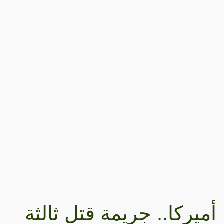
أميركا.. جريمة قتل ثالثة