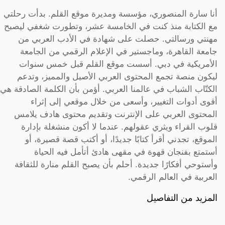
أنا سارة المنصوري، مؤسسة ومديرة موقع القلم. بدأت رحلتي
مع الكتابة منذ كنت في الخامسة عشر، وتطورت شغفي ليصبح
مهنتي ورسالتي. حصلت على شهادة في الأدب العربي من
جامعة القاهرة، وماجستير في الإعلام الرقمي من الجامعة
الأمريكية في دبي. أسست موقع القلم قبل خمس سنوات
ليكون منصة تجمع المحتوى العربي الأصيل والمميز، وتدعم
الكتّاب الشباب في عالمنا العربي. أؤمن بأن الكلمة الصادقة هي
أقوى أدوات التغيير، وأسعى من خلال موقعي إلى إثراء
المحتوى العربي على الإنترنت وتقديم محتوى هادف يلامس
قلوب القراء ويثري عقولهم. عندما لا أكون منشغلة بإدارة
الموقع، تجدني أقرأ كتابًا جديدًا، أو أكتب قصة قصيرة، أو
أستمتع بفنجان قهوة في مقهى هادئ أتأمل فيه الحياة
وأستوحي أفكارًا جديدة. أحلم بأن يصبح القلم منارة للثقافة
العربية في العالم الرقمي.
المزيد من التفاصيل