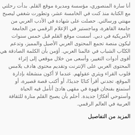
أنا سارة المنصوري، مؤسسة ومديرة موقع القلم. بدأت رحلتي
مع الكتابة منذ كنت في الخامسة عشر، وتطورت شغفي ليصبح
مهنتي ورسالتي. حصلت على شهادة في الأدب العربي من
جامعة القاهرة، وماجستير في الإعلام الرقمي من الجامعة
الأمريكية في دبي. أسست موقع القلم قبل خمس سنوات
ليكون منصة تجمع المحتوى العربي الأصيل والمميز، وتدعم
الكتّاب الشباب في عالمنا العربي. أؤمن بأن الكلمة الصادقة هي
أقوى أدوات التغيير، وأسعى من خلال موقعي إلى إثراء
المحتوى العربي على الإنترنت وتقديم محتوى هادف يلامس
قلوب القراء ويثري عقولهم. عندما لا أكون منشغلة بإدارة
الموقع، تجدني أقرأ كتابًا جديدًا، أو أكتب قصة قصيرة، أو
أستمتع بفنجان قهوة في مقهى هادئ أتأمل فيه الحياة
وأستوحي أفكارًا جديدة. أحلم بأن يصبح القلم منارة للثقافة
العربية في العالم الرقمي.
المزيد من التفاصيل