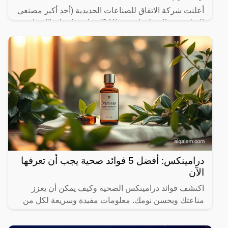
أعلنت شركة الاتفاق للصناعات الحديدية (أحد أكبر مصنعي
الصلب في المنطقة) توفر (341) وظيفة لحملة (الإبتدائية،
الكفاءة المتوسطة، الثانوية، الدبلوم، البكالوريوس
درامينكس: أفضل 5 فوائد صحية يجب أن تعرفها
الآن
اكتشف فوائد درامينكس الصحية وكيف يمكن أن يعزز
مناعتك ويحسن نومك. معلومات مفيدة وسريعة لكل من
يهتم بصحته.