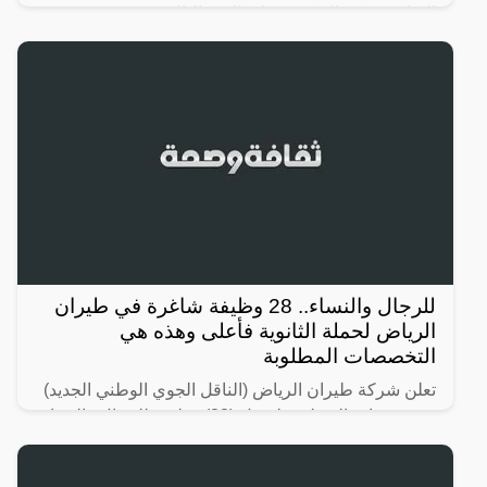
الرياض ومكة المكرمة على النحو التالي:
للرجال والنساء.. 28 وظيفة شاغرة في طيران
الرياض لحملة الثانوية فأعلى وهذه هي
التخصصات المطلوبة
تعلن شركة طيران الرياض (الناقل الجوي الوطني الجديد)
عن فتح باب التوظيف لشغل (28) وظيفة للرجال والنساء
حملة كافة المؤهلات (الثانوية، الدبلوم، البكالوريوس
فأعلى)