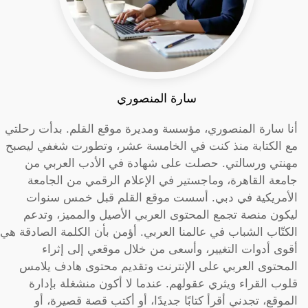
سارة المنصوري
أنا سارة المنصوري، مؤسسة ومديرة موقع القلم. بدأت رحلتي
مع الكتابة منذ كنت في الخامسة عشر، وتطورت شغفي ليصبح
مهنتي ورسالتي. حصلت على شهادة في الأدب العربي من
جامعة القاهرة، وماجستير في الإعلام الرقمي من الجامعة
الأمريكية في دبي. أسست موقع القلم قبل خمس سنوات
ليكون منصة تجمع المحتوى العربي الأصيل والمميز، وتدعم
الكتّاب الشباب في عالمنا العربي. أؤمن بأن الكلمة الصادقة هي
أقوى أدوات التغيير، وأسعى من خلال موقعي إلى إثراء
المحتوى العربي على الإنترنت وتقديم محتوى هادف يلامس
قلوب القراء ويثري عقولهم. عندما لا أكون منشغلة بإدارة
الموقع، تجدني أقرأ كتابًا جديدًا، أو أكتب قصة قصيرة، أو