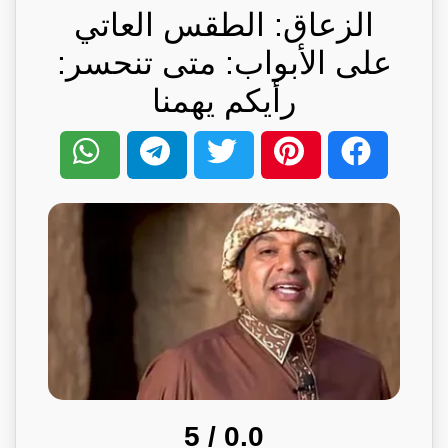
الزعاق: الطقس العاتي
على الأبواب: متى تنحسر:
رأيكم يهمنا
/ 5
0.0