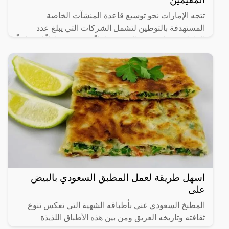
تتجه الإمارات نحو توسيع قاعدة المنشآت الخاصة
المستهدفة بالتوطين لتشمل الشركات التي يبلغ عدد
العاملين فيها من 20 إلى 49 عاملاً، في 14 نشاطاً اقتصادياً
رئيساً تم
اسهل طريقة لعمل المطبق السعودي بالبيض
على
المطبخ السعودي غني بأطباقه الشهية التي تعكس تنوع
ثقافته وتاريخه العريق ومن بين هذه الأطباق اللذيذة