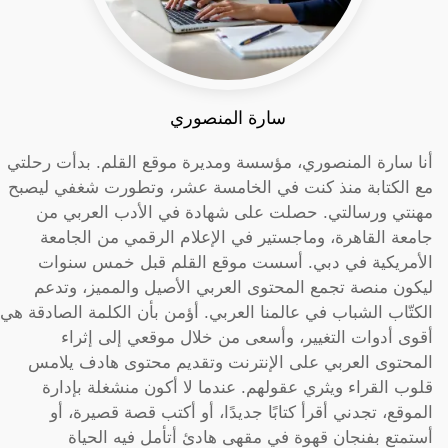
سارة المنصوري
أنا سارة المنصوري، مؤسسة ومديرة موقع القلم. بدأت رحلتي
مع الكتابة منذ كنت في الخامسة عشر، وتطورت شغفي ليصبح
مهنتي ورسالتي. حصلت على شهادة في الأدب العربي من
جامعة القاهرة، وماجستير في الإعلام الرقمي من الجامعة
الأمريكية في دبي. أسست موقع القلم قبل خمس سنوات
ليكون منصة تجمع المحتوى العربي الأصيل والمميز، وتدعم
الكتّاب الشباب في عالمنا العربي. أؤمن بأن الكلمة الصادقة هي
أقوى أدوات التغيير، وأسعى من خلال موقعي إلى إثراء
المحتوى العربي على الإنترنت وتقديم محتوى هادف يلامس
قلوب القراء ويثري عقولهم. عندما لا أكون منشغلة بإدارة
الموقع، تجدني أقرأ كتابًا جديدًا، أو أكتب قصة قصيرة، أو
أستمتع بفنجان قهوة في مقهى هادئ أتأمل فيه الحياة