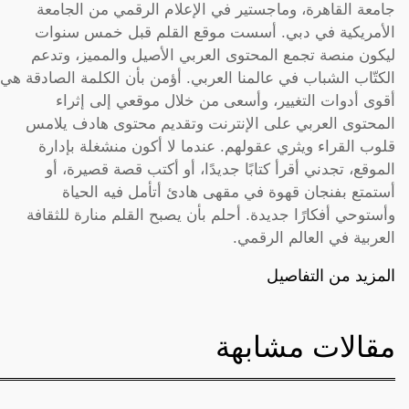
جامعة القاهرة، وماجستير في الإعلام الرقمي من الجامعة
الأمريكية في دبي. أسست موقع القلم قبل خمس سنوات
ليكون منصة تجمع المحتوى العربي الأصيل والمميز، وتدعم
الكتّاب الشباب في عالمنا العربي. أؤمن بأن الكلمة الصادقة هي
أقوى أدوات التغيير، وأسعى من خلال موقعي إلى إثراء
المحتوى العربي على الإنترنت وتقديم محتوى هادف يلامس
قلوب القراء ويثري عقولهم. عندما لا أكون منشغلة بإدارة
الموقع، تجدني أقرأ كتابًا جديدًا، أو أكتب قصة قصيرة، أو
أستمتع بفنجان قهوة في مقهى هادئ أتأمل فيه الحياة
وأستوحي أفكارًا جديدة. أحلم بأن يصبح القلم منارة للثقافة
العربية في العالم الرقمي.
المزيد من التفاصيل
مقالات مشابهة