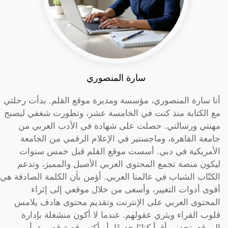
سارة المنصوري
أنا سارة المنصوري، مؤسسة ومديرة موقع القلم. بدأت رحلتي
مع الكتابة منذ كنت في الخامسة عشر، وتطورت شغفي ليصبح
مهنتي ورسالتي. حصلت على شهادة في الأدب العربي من
جامعة القاهرة، وماجستير في الإعلام الرقمي من الجامعة
الأمريكية في دبي. أسست موقع القلم قبل خمس سنوات
ليكون منصة تجمع المحتوى العربي الأصيل والمميز، وتدعم
الكتّاب الشباب في عالمنا العربي. أؤمن بأن الكلمة الصادقة هي
أقوى أدوات التغيير، وأسعى من خلال موقعي إلى إثراء
المحتوى العربي على الإنترنت وتقديم محتوى هادف يلامس
قلوب القراء ويثري عقولهم. عندما لا أكون منشغلة بإدارة
الموقع، تجدني أقرأ كتابًا جديدًا، أو أكتب قصة قصيرة، أو