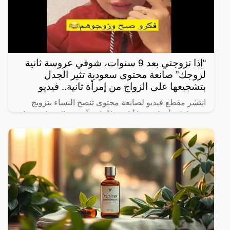
“إذا تزوجتي بعد 9 سنوات، شوفي عروسة ثانية
لزوجك” صانعة محتوى سعودية تثير الجدل
بتشجيعها على الزواج من إمرأة ثانية.. فيديو
انتشر مقطع فيديو لصانعة محتوى تنصح النساء بتزويج
زوجها بامرأة ثانية، ما أثار جدلاً واسعاً. وفي المقطع، تقول
الصانعة: “إذا تزوجتي بعد 9 سنوات، شوفي عروسة ثانية