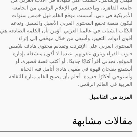
مهنتي ورسالتي. حصلت على شهادة في الأدب العربي من
جامعة القاهرة، وماجستير في الإعلام الرقمي من الجامعة
الأمريكية في دبي. أسست موقع القلم قبل خمس سنوات
ليكون منصة تجمع المحتوى العربي الأصيل والمميز، وتدعم
الكتّاب الشباب في عالمنا العربي. أؤمن بأن الكلمة الصادقة هي
أقوى أدوات التغيير، وأسعى من خلال موقعي إلى إثراء
المحتوى العربي على الإنترنت وتقديم محتوى هادف يلامس
قلوب القراء ويثري عقولهم. عندما لا أكون منشغلة بإدارة
الموقع، تجدني أقرأ كتابًا جديدًا، أو أكتب قصة قصيرة، أو
أستمتع بفنجان قهوة في مقهى هادئ أتأمل فيه الحياة
وأستوحي أفكارًا جديدة. أحلم بأن يصبح القلم منارة للثقافة
العربية في العالم الرقمي.
المزيد من التفاصيل
مقالات مشابهة