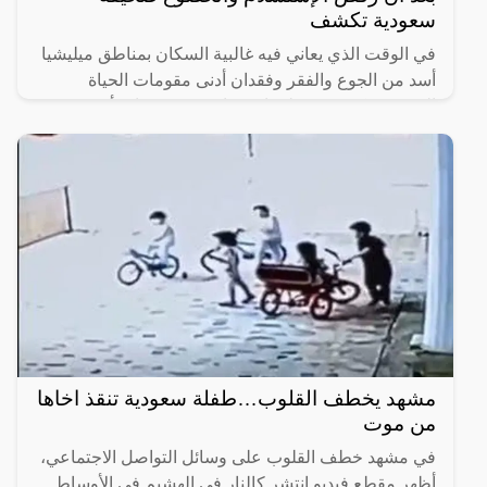
سعودية تكشف
في الوقت الذي يعاني فيه غالبية السكان بمناطق ميليشيا
أسد من الجوع والفقر وفقدان أدنى مقومات الحياة
الرئيسية، كشفت معلومات صادرة عن مصادر أجنبية عن
حجم الثروة
مشهد يخطف القلوب…طفلة سعودية تنقذ اخاها
من موت
في مشهد خطف القلوب على وسائل التواصل الاجتماعي،
أظهر مقطع فيديو انتشر كالنار في الهشيم في الأوساط