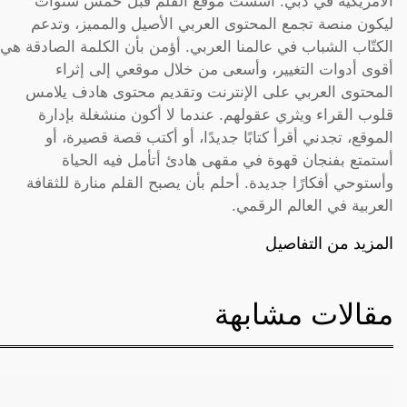
الأمريكية في دبي. أسست موقع القلم قبل خمس سنوات
ليكون منصة تجمع المحتوى العربي الأصيل والمميز، وتدعم
الكتّاب الشباب في عالمنا العربي. أؤمن بأن الكلمة الصادقة هي
أقوى أدوات التغيير، وأسعى من خلال موقعي إلى إثراء
المحتوى العربي على الإنترنت وتقديم محتوى هادف يلامس
قلوب القراء ويثري عقولهم. عندما لا أكون منشغلة بإدارة
الموقع، تجدني أقرأ كتابًا جديدًا، أو أكتب قصة قصيرة، أو
أستمتع بفنجان قهوة في مقهى هادئ أتأمل فيه الحياة
وأستوحي أفكارًا جديدة. أحلم بأن يصبح القلم منارة للثقافة
العربية في العالم الرقمي.
المزيد من التفاصيل
مقالات مشابهة