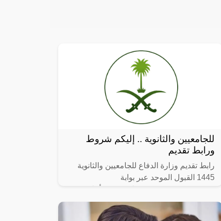
للجامعيين والثانوية .. إليكم شروط
ورابط تقديم
رابط تقديم وزارة الدفاع للجامعيين والثانوية
1445 القبول الموحد عبر بوابة
afca.mod.gov.sa ، في بيان رسمي أعلنت
وزارة الدفاع بالمملكة العربية السعودية متمثلة