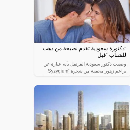
“دكتورة سعودية تقدم نصيحة من ذهب
للشباب “قبل
وصفت دكتور سعودية القرنفل بأنه عبارة عن
براعم زهور مجففة من شجرة “Syzygium
aromaticum وينتمي إلى عائلة النبات المسماة
“yrtaceae”، وهو نبات دائم الخضرة ينمو في