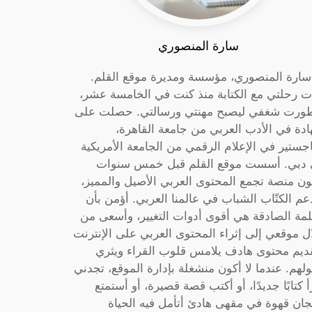
سارة المنصوري
 سارة المنصوري، مؤسسة ومديرة موقع القلم.
ت رحلتي مع الكتابة منذ كنت في الخامسة عشر،
ورت شغفي ليصبح مهنتي ورسالتي. حصلت على
دة في الأدب العربي من جامعة القاهرة،
جستير في الإعلام الرقمي من الجامعة الأمريكية
دبي. أسست موقع القلم قبل خمس سنوات
ون منصة تجمع المحتوى العربي الأصيل والمميز،
عم الكتّاب الشباب في عالمنا العربي. أؤمن بأن
لمة الصادقة هي أقوى أدوات التغيير، وأسعى من
ل موقعي إلى إثراء المحتوى العربي على الإنترنت
ديم محتوى هادف يلامس قلوب القراء ويثري
لهم. عندما لا أكون منشغلة بإدارة الموقع، تجدني
أ كتابًا جديدًا، أو أكتب قصة قصيرة، أو أستمتع
جان قهوة في مقهى هادئ أتأمل فيه الحياة