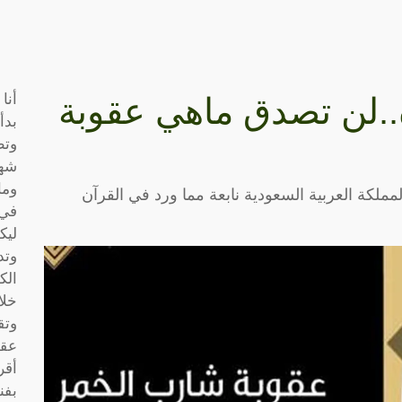
أنا
ة..لن تصدق ماهي عقوبة
بدأ
وتط
شها
وما
لكة العربية السعودية نابعة مما ورد في القرآن
في 
ليك
وتد
الك
خلا
وتق
عقو
أقر
بفن