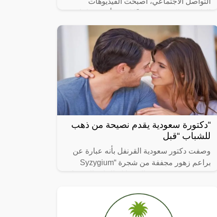
التواصل الاجتماعي، أصبحت الفيديوهات
الطريفة والمضحكة جزءًا لا يتجزأ من حياتنا
اليومية، ومن بين الفيديوهات التي انتشرت
“دكتورة سعودية يقدم نصيحة من ذهب
للشباب “قبل
وصفت دكتور سعودية القرنفل بأنه عبارة عن
براعم زهور مجففة من شجرة “Syzygium
aromaticum وينتمي إلى عائلة النبات المسماة
“yrtaceae”، وهو نبات دائم الخضرة ينمو في