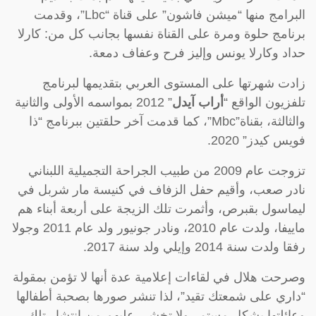
البرامج منها “ميشن فاشون” على قناة “Lbc”، وقدمت
برنامج حلوة ومرة على القناة نفسها بجانب كل من: كارلا
حداد وكارلا يونس وإليز فرح وعفاف دمعة.
زادت شهرتها على المستوى العربي بتقديمها لبرنامج
تلفزيون الواقع “
أراب آيدل
” 2012 بمواسمه الأولى والثانية
والثالثة، بقناة”Mbc”، كما قدمت آخر حلقتين ببرنامج “ذا
فويس كيدز” 2020.
تزوجت عام 2009 من طبيب الجراحة التجميلية اللبناني
نادر صعب، وأقيم حفل الزفاف في كنيسة مار شربل في
ليماسول بقبرص، وأثمرت تلك الزيجة على أربعة أبناء هم
ماييفا، ولدت عام 2010، ونادر جونيور ولد عام 2011 وجولا
رفقا ولدت سنة 2014 وإيلي ولد سنة 2017.
وصرحت هلال في لقاءات إعلامية عدة أنها لا تؤمن بمقولة
“داري على شمعتك تقيد”، لذا تنشر صورها بصحبة أطفالها
وعائلتها بشكل مستمر ولا تخشى عليهم من انتشار تلك