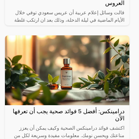
العروس
قالت وسائل إعلام عربية أن عريس سعودي توفي خلال
الأيام الماضية في ليلة الدخلة، وذلك بعد ان ارتكب غلطة
عمره ونفذ طلب العروسة فكانت نهايته صادمة وغير
متوقعة.وفي
درامينكس: أفضل 5 فوائد صحية يجب أن تعرفها
الآن
اكتشف فوائد درامينكس الصحية وكيف يمكن أن يعزز
مناعتك ويحسن نومك. معلومات مفيدة وسريعة لكل من