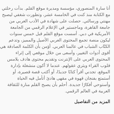
أنا سارة المنصوري، مؤسسة ومديرة موقع القلم. بدأت رحلتي
مع الكتابة منذ كنت في الخامسة عشر، وتطورت شغفي ليصبح
مهنتي ورسالتي. حصلت على شهادة في الأدب العربي من
جامعة القاهرة، وماجستير في الإعلام الرقمي من الجامعة
الأمريكية في دبي. أسست موقع القلم قبل خمس سنوات
ليكون منصة تجمع المحتوى العربي الأصيل والمميز، وتدعم
الكتّاب الشباب في عالمنا العربي. أؤمن بأن الكلمة الصادقة هي
أقوى أدوات التغيير، وأسعى من خلال موقعي إلى إثراء
المحتوى العربي على الإنترنت وتقديم محتوى هادف يلامس
قلوب القراء ويثري عقولهم. عندما لا أكون منشغلة بإدارة
الموقع، تجدني أقرأ كتابًا جديدًا، أو أكتب قصة قصيرة، أو
أستمتع بفنجان قهوة في مقهى هادئ أتأمل فيه الحياة
وأستوحي أفكارًا جديدة. أحلم بأن يصبح القلم منارة للثقافة
العربية في العالم الرقمي.
المزيد من التفاصيل