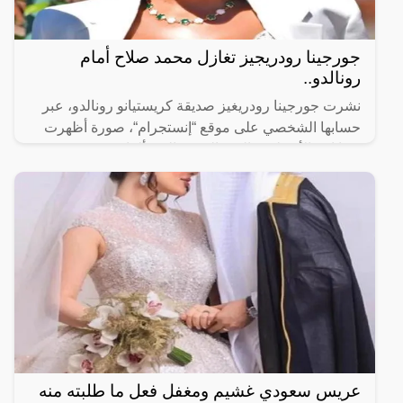
جورجينا رودريجيز تغازل محمد صلاح أمام
رونالدو..
نشرت جورجينا رودريغيز صديقة كريستيانو رونالدو، عبر
حسابها الشخصي على موقع “إنستجرام“، صورة أظهرت
فيها ابنة الأسطورة البرتغالي رونالدو “ألانا” وهي ترتدي
قميص
عريس سعودي غشيم ومغفل فعل ما طلبته منه