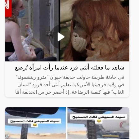
شاهد ما فعلته أنثى قرد عندما رأت امرأة تُرضع
في حادثة طريفة حاولت حديقة حيوان “مترو ريتشموند”
في ولاية فرجينيا الأمريكية تعليم أنثى أحد قرود “انسان
الغاب” فيها كيفية الرضاعة، إذ أحضر حراس الحديقة أمًا