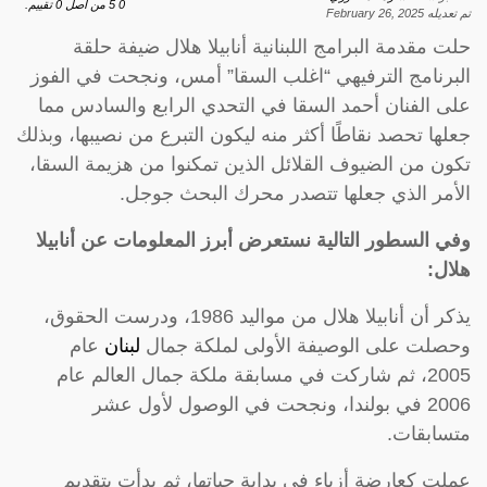
0
5
من اصل
0
تقييم.
تم تعديله
February 26, 2025
حلت مقدمة البرامج اللبنانية أنابيلا هلال ضيفة حلقة
البرنامج الترفيهي “اغلب السقا” أمس، ونجحت في الفوز
على الفنان أحمد السقا في التحدي الرابع والسادس مما
جعلها تحصد نقاطًا أكثر منه ليكون التبرع من نصيبها، وبذلك
تكون من الضيوف القلائل الذين تمكنوا من هزيمة السقا،
الأمر الذي جعلها تتصدر محرك البحث جوجل.
وفي السطور التالية نستعرض أبرز المعلومات عن أنابيلا
هلال:
يذكر أن أنابيلا هلال من مواليد 1986، ودرست الحقوق،
وحصلت على الوصيفة الأولى لملكة جمال
لبنان
عام
2005، ثم شاركت في مسابقة ملكة جمال العالم عام
2006 في بولندا، ونجحت في الوصول لأول عشر
متسابقات.
عملت كعارضة أزياء في بداية حياتها، ثم بدأت بتقديم