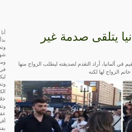
أنا
نيا يتلقى صدمة غير
بدأ
وتط
شها
وما
 في ألمانيا، أراد التقدم لصديقته ليطلب الزواج منها
في 
اتم الزواج لها لكنه
ليك
وتد
الك
خلا
وتق
عقو
أقر
بفن