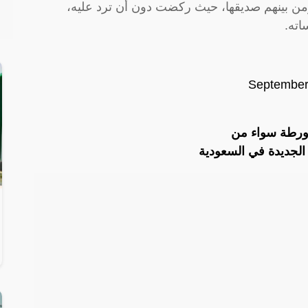
ن بينهم صديقها، حيث ركضت دون أن ترد عليه،
اته.
September
 ورطة سواء من