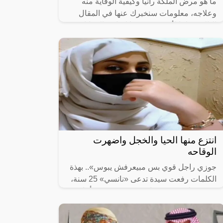
ما هو مرض الملكة رانيا وكيفية الوقاية منه
وعلاجه، معلومات سنخبرك عنها في المقال
التالي، نظرًا لأهميّة معرفتها لتفادي المعاناة من
عوارضه التي قد تصبح خطيرة.
انتزع منها الحيا والخجل واضهرت
الوقاحه
جوزي راجل قوي بس مبيعرفش يبوس».. بهذة
الكلمات رفعت سيدة تدعى «نانسي» 25 سنة،
دعوى خلع ضد زوجها «هيثم » 32 سنة، أمام
محكمة الأسرة بمصر الجديدة.