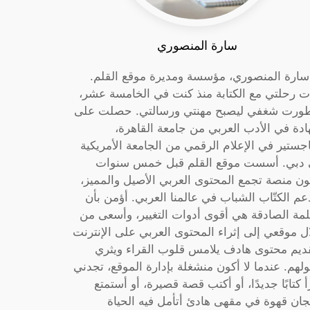
سارة المنصوري
 سارة المنصوري، مؤسسة ومديرة موقع القلم.
ت رحلتي مع الكتابة منذ كنت في الخامسة عشر،
ورت شغفي ليصبح مهنتي ورسالتي. حصلت على
دة في الأدب العربي من جامعة القاهرة،
جستير في الإعلام الرقمي من الجامعة الأمريكية
دبي. أسست موقع القلم قبل خمس سنوات
ون منصة تجمع المحتوى العربي الأصيل والمميز،
عم الكتّاب الشباب في عالمنا العربي. أؤمن بأن
لمة الصادقة هي أقوى أدوات التغيير، وأسعى من
ل موقعي إلى إثراء المحتوى العربي على الإنترنت
ديم محتوى هادف يلامس قلوب القراء ويثري
لهم. عندما لا أكون منشغلة بإدارة الموقع، تجدني
أ كتابًا جديدًا، أو أكتب قصة قصيرة، أو أستمتع
جان قهوة في مقهى هادئ أتأمل فيه الحياة