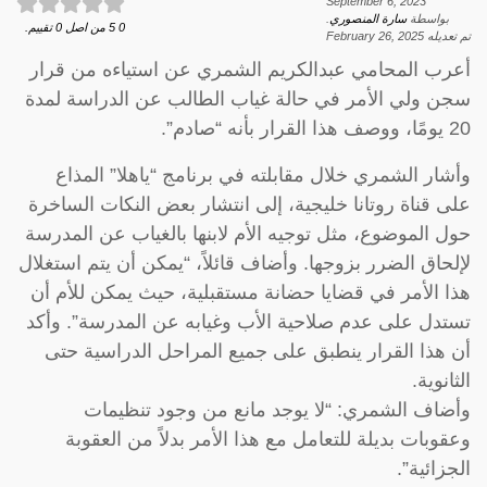
September 6, 2023
بواسطة
سارة المنصوري
.
0
5
من اصل
0
تقييم.
تم تعديله
February 26, 2025
أعرب المحامي عبدالكريم الشمري عن استياءه من قرار
سجن ولي الأمر في حالة غياب الطالب عن الدراسة لمدة
20 يومًا، ووصف هذا القرار بأنه “صادم”.
وأشار الشمري خلال مقابلته في برنامج “ياهلا” المذاع
على قناة روتانا خليجية، إلى انتشار بعض النكات الساخرة
حول الموضوع، مثل توجيه الأم لابنها بالغياب عن المدرسة
لإلحاق الضرر بزوجها. وأضاف قائلاً، “يمكن أن يتم استغلال
هذا الأمر في قضايا حضانة مستقبلية، حيث يمكن للأم أن
تستدل على عدم صلاحية الأب وغيابه عن المدرسة”. وأكد
أن هذا القرار ينطبق على جميع المراحل الدراسية حتى
الثانوية.
وأضاف الشمري: “لا يوجد مانع من وجود تنظيمات
وعقوبات بديلة للتعامل مع هذا الأمر بدلاً من العقوبة
الجزائية”.