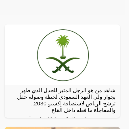
شاهد من هو الرجل المثير للجدل الذي ظهر
بجوار ولي العهد السعودي لحظة وصوله حفل
ترشح الرياض لاستضافة إكسبو 2030..
والمفاجأة ما فعله داخل القاع
رصد مغردون على مواقع التواصل الإجتماعي، أحدث
ظهور للرجل المجهول ذو النظرات الحادة الذي يقف دوماً