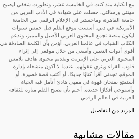
مع الكتابة منذ كنت في الخامسة عشر، وتطورت شغفي ليصبح
مهنتي ورسالتي. حصلت على شهادة في الأدب العربي من
جامعة القاهرة، وماجستير في الإعلام الرقمي من الجامعة
الأمريكية في دبي. أسست موقع القلم قبل خمس سنوات
ليكون منصة تجمع المحتوى العربي الأصيل والمميز، وتدعم
الكتّاب الشباب في عالمنا العربي. أؤمن بأن الكلمة الصادقة هي
أقوى أدوات التغيير، وأسعى من خلال موقعي إلى إثراء
المحتوى العربي على الإنترنت وتقديم محتوى هادف يلامس
قلوب القراء ويثري عقولهم. عندما لا أكون منشغلة بإدارة
الموقع، تجدني أقرأ كتابًا جديدًا، أو أكتب قصة قصيرة، أو
أستمتع بفنجان قهوة في مقهى هادئ أتأمل فيه الحياة
وأستوحي أفكارًا جديدة. أحلم بأن يصبح القلم منارة للثقافة
العربية في العالم الرقمي.
المزيد من التفاصيل
مقالات مشابهة