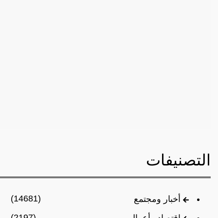
التصنيفات
(14681)
أخبار ومجتمع
(2197)
اقتصاد وأعمال