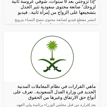
“إذا تزوجتي بعد 9 سنوات، شوفي عروسة ثانية
لزوجك” صانعة محتوى سعودية تثير الجدل
بتشجيعها على الزواج من إمرأة ثانية.. فيديو
انتشر مقطع فيديو لصانعة محتوى تنصح النساء بتزويج
زوجها بامرأة ثانية، ما أثار جدلاً واسعاً. وفي المقطع، تقول
الصانعة: “إذا تزوجتي بعد 9 سنوات، شوفي عروسة ثانية
ماهي القرارات في نظام المعاملات المدنية
الجديد في وزارة العدل السعودية.. تعرف على
أنواع حق الارتفاق وغيرها من الحقوق
بعد إقراره من قبل مجلس الوزراء برئاسة ولي العهد،